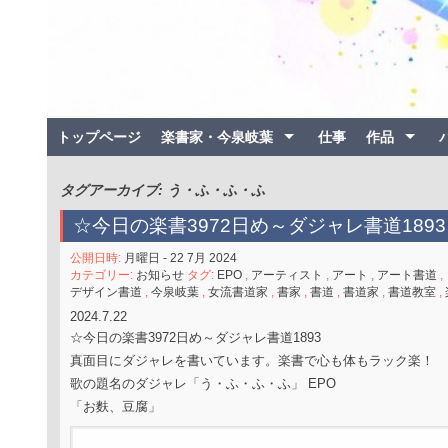
トップページ
楽書家・今泉岐葉
仕事
作品
タグアーカイブ: う・ふ・ふ・ふ
☆今日の楽書3972日め～ダジャレ書道1893
公開日時:
月曜日 - 22 7月 2024
カテゴリー:
お知らせ
タグ:
EPO
,
アーティスト
,
アート
,
アート書道
,
デザイン書道
,
今泉岐葉
,
女流書道家
,
書家
,
書道
,
書道家
,
書道教室
,
2024.7.22
☆今日の楽書3972日め～ダジャレ書道1893
真面目にダジャレを書いています。楽書で心も体もラック楽！
歌の題名のダジャレ「う・ふ・ふ・ふ」 EPO
「お麩、豆腐」