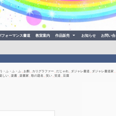
パフォーマンス書道
教室案内
作品販売
お知らせ
お問い合
う・ふ・ふ・ふ
,
お麩
,
カリグラファー
,
だじゃれ
,
ダジャレ書道
,
ダジャレ書道家
,
楽しい
,
楽書
,
楽書家
,
歌の題名
,
笑い
,
笑道
,
豆腐