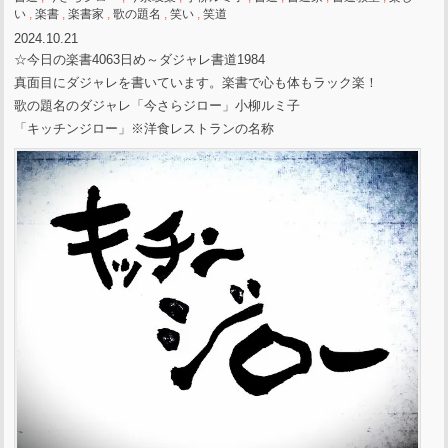
い
,
楽書
,
楽書家
,
歌の題名
,
笑い
,
笑道
2024.10.21
☆今日の楽書4063日め～ダジャレ書道1984
真面目にダジャレを書いています。楽書で心も体もラック楽！
歌の題名のダジャレ「今さらジロー」小柳ルミ子
「キッチンジロー」※洋食レストランの名称