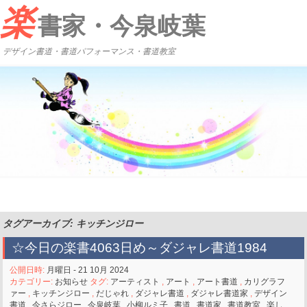
楽
書家・今泉岐葉
デザイン書道・書道パフォーマンス・書道教室
タグアーカイブ: キッチンジロー
☆今日の楽書4063日め～ダジャレ書道1984
公開日時:
月曜日 - 21 10月 2024
カテゴリー:
お知らせ
タグ:
アーティスト
,
アート
,
アート書道
,
カリグラフ
ァー
,
キッチンジロー
,
だじゃれ
,
ダジャレ書道
,
ダジャレ書道家
,
デザイン
書道
,
今さらジロー
,
今泉岐葉
,
小柳ルミ子
,
書道
,
書道家
,
書道教室
,
楽し