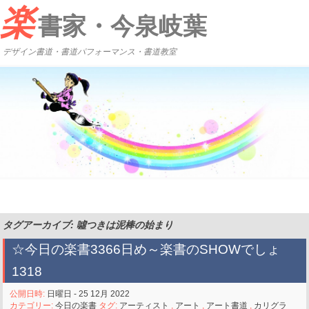
楽
書家・今泉岐葉
デザイン書道・書道パフォーマンス・書道教室
タグアーカイブ: 噓つきは泥棒の始まり
☆今日の楽書3366日め～楽書のSHOWでしょ
1318
公開日時:
日曜日 - 25 12月 2022
カテゴリー:
今日の楽書
タグ:
アーティスト
,
アート
,
アート書道
,
カリグラ