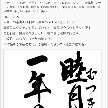
ファー
,
ことわざ・慣用句
,
だじゃれ
,
ダジャレ書道
,
ダジャレ書道家
,
デザ
イン書道
,
今泉岐葉
,
噓つきは泥棒の始まり
,
女流書道家
,
書家
,
書道家
,
書
道教室
,
楽しい
,
楽書
,
睦月
,
笑い
2022.12.25
☆今日の楽書3366日め～楽書のSHOWでしょ1318
真面目にダジャレを書いています。楽書で心も体もラック楽！
ことわざ・慣用句のダジャレ「嘘つきは泥棒の始まり」
「睦月（むつき）は一年の始まり」
※作品をご希望の方は、ご連絡ください❣（過去の物でも）