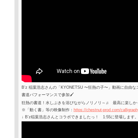
B’z 稲葉浩志さんの「KYONETSU 〜狂熱の子〜」動画に自由
書道パフォーマンスで参加🖌
狂熱の書道！水しぶきを浴びながらノリノリ～♫
最高に楽しか
※「動く書」等の映像制作：
https://chestnut-prod.com/calligraph
↓ B’z稲葉浩志さんとコラボできましたっ！ 1:55に登場します