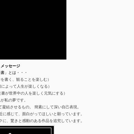
メッセージ
楽書」とは・・・
書を書く、観ることを楽しむ）
書によって人生が楽しくなる）
（書が世界中の人を楽しく元気にする）
れが私の夢です。
て凝結させるもの。 簡素にして深い自己表現。
近に感じて、面白がってほしいと願っています。
クに、驚きと感動のある作品を追究しています。