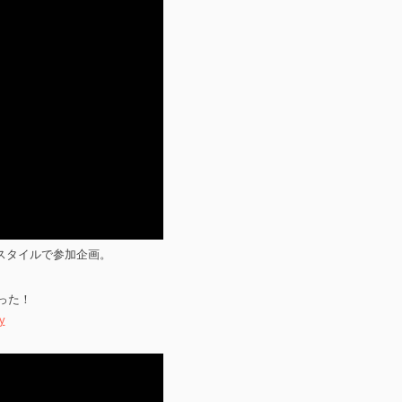
なスタイルで参加企画。
った！
y
。