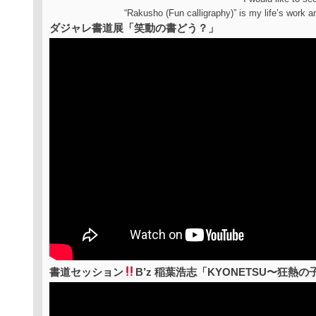
“Rakusho (Fun calligraphy)” is my life’s work a
ダジャレ書道展「笑動の書どう？」
書道セッション
B’z 稲葉浩志「KYONETSU〜狂熱の子〜