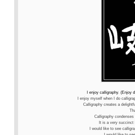
I enjoy calligraphy. (Enjoy 
I enjoy myself when I do calligrap
Calligraphy creates a delight
Th
Calligraphy condenses 
It is a very succinct
I would like to see callig
I would like to se