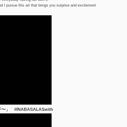
nd I pursue this art that brings you surprise and excitement.
」 #INABASALASwith