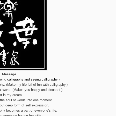
Message
doing calligraphy and seeing calligraphy.)
hy. (Make my life full of fun with calligraphy.)
ful world. (Makes you happy and pleasant.)
at is my dream.
the soul of words into one moment.
 but deep form of self expression.
raphy becomes a part of everyone’s life.
e everybody having fun with it.