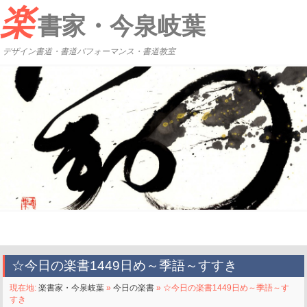
楽
書家・今泉岐葉
デザイン書道・書道パフォーマンス・書道教室
☆今日の楽書1449日め～季語～すすき
現在地:
楽書家・今泉岐葉
»
今日の楽書
» ☆今日の楽書1449日め～季語～す
すき