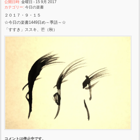
公開日時:
金曜日 - 15 9月 2017
カテゴリー:
今日の楽書
２０１７・９・１５
☆今日の楽書1449日め～季語～☆
「すすき」ススキ、芒（秋）
コメントは停止中です。