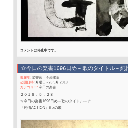
コメントは停止中です。
☆今日の楽書1696日め～歌のタイトル～純情
現在地:
楽書家・今泉岐葉
公開日時:
月曜日 - 28 5月 2018
カテゴリー:
今日の楽書
２０１８．５．２８
☆今日の楽書1696日め～歌のタイトル～☆
「純情ACTION」B’zの歌