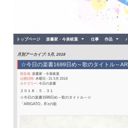
トップページ
楽書家・今泉岐葉
仕事
作品
月別アーカイブ: 5月, 2018
☆今日の楽書1699日め～歌のタイトル～ARI
現在地:
楽書家・今泉岐葉
公開日時:
木曜日 - 31 5月 2018
カテゴリー:
今日の楽書
２０１８．５．３１
☆今日の楽書1699日め～歌のタイトル～☆
「ARIGATO」B’zの歌