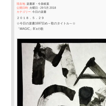
現在地:
楽書家・今泉岐葉
公開日時:
火曜日 - 29 5月 2018
カテゴリー:
今日の楽書
２０１８．５．２９
☆今日の楽書1697日め～歌のタイトル～☆
「MAGIC」B’zの歌