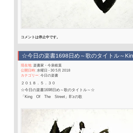
コメントは停止中です。
☆今日の楽書1698日め～歌のタイトル～King 
現在地:
楽書家・今泉岐葉
公開日時:
水曜日 - 30 5月 2018
カテゴリー:
今日の楽書
２０１８．５．３０
☆今日の楽書1698日め～歌のタイトル～☆
「King Of The Street」B’zの歌