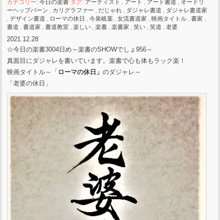
カテゴリー:
今日の楽書
タグ:
アーティスト
,
アート
,
アート書道
,
オードリ
ーヘップバーン
,
カリグラファー
,
だじゃれ
,
ダジャレ書道
,
ダジャレ書道家
,
デザイン書道
,
ローマの休日
,
今泉岐葉
,
女流書道家
,
映画タイトル
,
書家
,
書道
,
書道家
,
書道教室
,
楽しい
,
楽書
,
楽書家
,
笑い
,
笑道
,
老婆
2021.12.28
☆今日の楽書3004日め～楽書のSHOWでしょ956～
真面目にダジャレを書いています。楽書で心も体もラック楽！
映画タイトル～「
ローマの休日」
のダジャレ～
「老婆の休日」