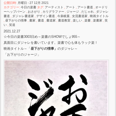
公開日時:
月曜日 - 27 12月 2021
カテゴリー:
今日の楽書
タグ:
アーティスト
,
アート
,
アート書道
,
オードリ
ーヘップバーン
,
おさがり
,
カリグラファー
,
ジャージ
,
だじゃれ
,
ダジャレ
書道
,
ダジャレ書道家
,
デザイン書道
,
今泉岐葉
,
女流書道家
,
映画タイトル
,
昼下がりの情事
,
書家
,
書道
,
書道家
,
書道教室
,
楽しい
,
楽書
,
楽書家
,
笑
い
,
笑道
2021.12.27
☆今日の楽書3003日め～楽書のSHOWでしょ955～
真面目にダジャレを書いています。楽書で心も体もラック楽！
映画タイトル～「
昼下がりの情事」
のダジャレ～
「お下がりのジャージ」