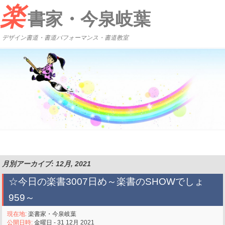
楽
書家・今泉岐葉
デザイン書道・書道パフォーマンス・書道教室
月別アーカイブ: 12月, 2021
☆今日の楽書3007日め～楽書のSHOWでしょ
959～
現在地:
楽書家・今泉岐葉
公開日時:
金曜日 - 31 12月 2021