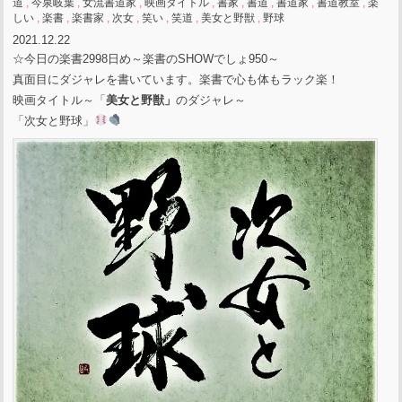
道
,
今泉岐葉
,
女流書道家
,
映画タイトル
,
書家
,
書道
,
書道家
,
書道教室
,
楽
しい
,
楽書
,
楽書家
,
次女
,
笑い
,
笑道
,
美女と野獣
,
野球
2021.12.22
☆今日の楽書2998日め～楽書のSHOWでしょ950～
真面目にダジャレを書いています。楽書で心も体もラック楽！
映画タイトル～「
美女と野獣」
のダジャレ～
「次女と野球」