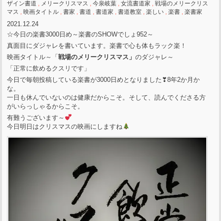
ザイン書道
,
メリークリスマス
,
今泉岐葉
,
女流書道家
,
戦場のメリークリス
マス
,
映画タイトル
,
書家
,
書道
,
書道家
,
書道教室
,
楽しい
,
楽書
,
楽書家
2021.12.24
☆今日の楽書3000日め～楽書のSHOWでしょ952～
真面目にダジャレを書いています。楽書で心も体もラック楽！
映画タイトル～「
戦場のメリークリスマス」
のダジャレ～
「正常に飲めるクスリです」
今日で毎朝投稿している楽書が3000日めとなりました❣8年2か月か
な。
一日も休んでいないのは健康だからこそ。そして、読んでくださる方
がいらっしゃるからこそ。
有難うございます～
今日明日はクリスマスの映画にしますね