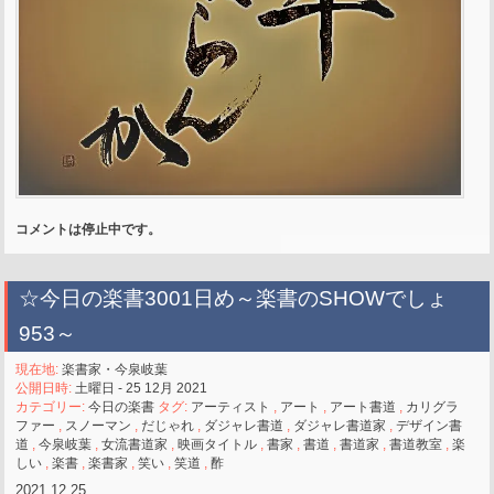
コメントは停止中です。
☆今日の楽書3001日め～楽書のSHOWでしょ
953～
現在地:
楽書家・今泉岐葉
公開日時:
土曜日 - 25 12月 2021
カテゴリー:
今日の楽書
タグ:
アーティスト
,
アート
,
アート書道
,
カリグラ
ファー
,
スノーマン
,
だじゃれ
,
ダジャレ書道
,
ダジャレ書道家
,
デザイン書
道
,
今泉岐葉
,
女流書道家
,
映画タイトル
,
書家
,
書道
,
書道家
,
書道教室
,
楽
しい
,
楽書
,
楽書家
,
笑い
,
笑道
,
酢
2021.12.25