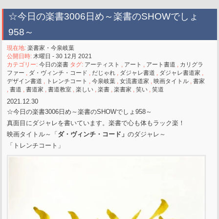
☆今日の楽書3006日め～楽書のSHOWでしょ
958～
現在地:
楽書家・今泉岐葉
公開日時:
木曜日 - 30 12月 2021
カテゴリー:
今日の楽書
タグ:
アーティスト
,
アート
,
アート書道
,
カリグラ
ファー
,
ダ・ヴィンチ・コード
,
だじゃれ
,
ダジャレ書道
,
ダジャレ書道家
,
デザイン書道
,
トレンチコート
,
今泉岐葉
,
女流書道家
,
映画タイトル
,
書家
,
書道
,
書道家
,
書道教室
,
楽しい
,
楽書
,
楽書家
,
笑い
,
笑道
2021.12.30
☆今日の楽書3006日め～楽書のSHOWでしょ958～
真面目にダジャレを書いています。楽書で心も体もラック楽！
映画タイトル～「
ダ・ヴィンチ・コード」
のダジャレ～
「トレンチコート」