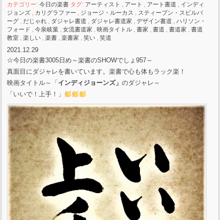
カテゴリー:
今日の楽書
タグ:
アーティスト
,
アート
,
アート書道
,
インディ
ジョンズ
,
カリグラファー
,
ジョージ・ルーカス
,
スティーブン・スピルバ
ーグ
,
だじゃれ
,
ダジャレ書道
,
ダジャレ書道家
,
デザイン書道
,
ハリソン・
フォード
,
今泉岐葉
,
女流書道家
,
映画タイトル
,
書家
,
書道
,
書道家
,
書道
教室
,
楽しい
,
楽書
,
楽書家
,
笑い
,
笑道
2021.12.29
☆今日の楽書3005日め～楽書のSHOWでしょ957～
真面目にダジャレを書いています。楽書で心も体もラック楽！
映画タイトル～「
インディジョーンズ」
のダジャレ～
「いいで！上手！」