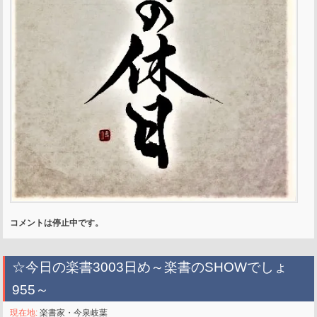
コメントは停止中です。
☆今日の楽書3003日め～楽書のSHOWでしょ
955～
現在地:
楽書家・今泉岐葉