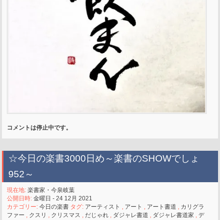
コメントは停止中です。
☆今日の楽書3000日め～楽書のSHOWでしょ
952～
現在地:
楽書家・今泉岐葉
公開日時:
金曜日 - 24 12月 2021
カテゴリー:
今日の楽書
タグ:
アーティスト
,
アート
,
アート書道
,
カリグラ
ファー
,
クスリ
,
クリスマス
,
だじゃれ
,
ダジャレ書道
,
ダジャレ書道家
,
デ