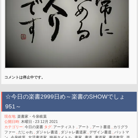
コメントは停止中です。
☆今日の楽書2999日め～楽書のSHOWでしょ
951～
現在地:
楽書家・今泉岐葉
公開日時:
木曜日 - 23 12月 2021
カテゴリー:
今日の楽書
タグ:
アーティスト
,
アート
,
アート書道
,
カリグラ
ファー
,
だじゃれ
,
ダジャレ書道
,
ダジャレ書道家
,
デザイン書道
,
バットマ
ン
,
今泉岐葉
,
女流書道家
,
映画タイトル
,
書家
,
書道
,
書道家
,
書道教室
,
楽