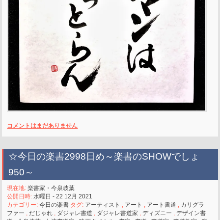
コメントはまだありません
☆今日の楽書2998日め～楽書のSHOWでしょ
950～
現在地:
楽書家・今泉岐葉
公開日時:
水曜日 - 22 12月 2021
カテゴリー:
今日の楽書
タグ:
アーティスト
,
アート
,
アート書道
,
カリグラ
ファー
,
だじゃれ
,
ダジャレ書道
,
ダジャレ書道家
,
ディズニー
,
デザイン書