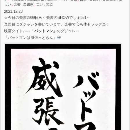
しい
,
楽書
,
楽書家
,
笑い
,
笑道
2021.12.23
☆今日の楽書2999日め～楽書のSHOWでしょ951～
真面目にダジャレを書いています。楽書で心も体もラック楽！
映画タイトル～「
バットマン」
のダジャレ～
「バットマンは威張っとらん」