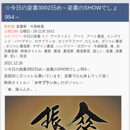
☆今日の楽書3002日め～楽書のSHOWでしょ
954～
現在地:
楽書家・今泉岐葉
公開日時:
日曜日 - 26 12月 2021
カテゴリー:
今日の楽書
タグ:
アーティスト
,
アート
,
アート書道
,
イングリ
ッド・バーグマン
,
カサブランカ
,
カリグラファー
,
だじゃれ
,
ダジャレ書道
,
ダジャレ書道家
,
デザイン書道
,
ハンフリー・ボガード
,
今泉岐葉
,
傘
,
女
流書道家
,
映画タイトル
,
書家
,
書道
,
書道家
,
書道教室
,
楽しい
,
楽書
,
楽書
家
,
笑い
,
笑道
2021.12.26
☆今日の楽書3002日め～楽書のSHOWでしょ954～
真面目にダジャレを書いています。楽書で心も体もラック楽！
映画タイトル～「
カサブランカ」
のダジャレ～
「傘、振らんか。」