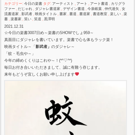
カテゴリー:
今日の楽書
タグ:
アーティスト
,
アート
,
アート書道
,
カリグラ
ファー
,
だじゃれ
,
ダジャレ書道家
,
デザイン書道
,
今泉岐葉
,
仲代達矢
,
女
流書道家
,
影武者
,
映画タイトル
,
書家
,
書道
,
書道家
,
書道教室
,
楽しい
,
楽
書
,
楽書家
,
笑い
,
笑道
,
黒澤明
2021.12.31
☆今日の楽書3007日め～楽書のSHOWでしょ959～
真面目にダジャレを書いています。楽書で心も体もラック楽！
映画タイトル～「
影武者」
のダジャレ～
「蚊・毛虫や～」
今年の締めくくりはこれや～！(*^▽^*)
毎日お付き合いいただきまして、誠に有難う存じます。
来年もどうぞ宜しくお願い申し上げます