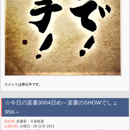
コメントは停止中です。
☆今日の楽書3004日め～楽書のSHOWでしょ
956～
現在地:
楽書家・今泉岐葉
公開日時:
火曜日 - 28 12月 2021