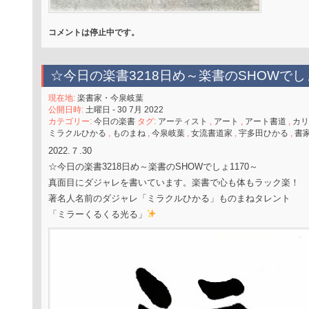
コメントは停止中です。
☆今日の楽書3218日め～楽書のSHOWでし
現在地:
楽書家・今泉岐葉
公開日時:
土曜日 - 30 7月 2022
カテゴリー:
今日の楽書
タグ:
アーティスト
,
アート
,
アート書道
,
カリ
ミラクルひかる
,
ものまね
,
今泉岐葉
,
女流書道家
,
宇多田ひかる
,
書
2022.７.30
☆今日の楽書3218日め～楽書のSHOWでしょ1170～
真面目にダジャレを書いています。楽書で心も体もラック楽！
著名人名前のダジャレ「ミラクルひかる」ものまねタレント
「ミラーくるくる光る」