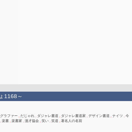
ょ1168～
グラファー
,
だじゃれ
,
ダジャレ書道
,
ダジャレ書道家
,
デザイン書道
,
ナイツ
,
今
,
楽書
,
楽書家
,
漫才協会
,
笑い
,
笑道
,
著名人の名前