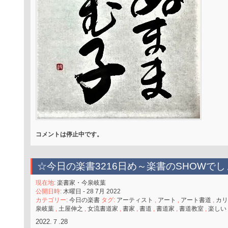
コメントは停止中です。
☆今日の楽書3216日め～楽書のSHOWでし
現在地:
楽書家・今泉岐葉
公開日時:
木曜日 - 28 7月 2022
カテゴリー:
今日の楽書
タグ:
アーティスト
,
アート
,
アート書道
,
カリ
泉岐葉
,
土屋伸之
,
女流書道家
,
書家
,
書道
,
書道家
,
書道教室
,
楽しい
2022.７.28