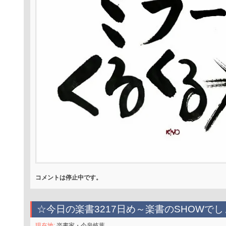
コメントは停止中です。
☆今日の楽書3217日め～楽書のSHOWでし
現在地:
楽書家・今泉岐葉