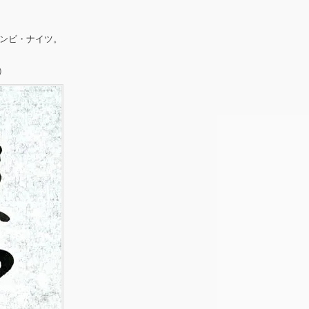
ンビ・ナイツ。
）