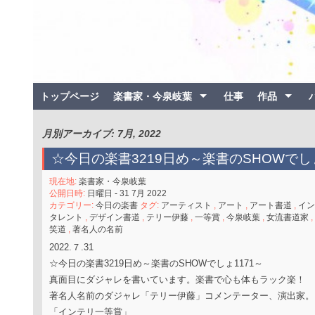
トップページ
楽書家・今泉岐葉
仕事
作品
月別アーカイブ: 7月, 2022
☆今日の楽書3219日め～楽書のSHOWでし
現在地:
楽書家・今泉岐葉
公開日時:
日曜日 - 31 7月 2022
カテゴリー:
今日の楽書
タグ:
アーティスト
,
アート
,
アート書道
,
イン
タレント
,
デザイン書道
,
テリー伊藤
,
一等賞
,
今泉岐葉
,
女流書道家
,
笑道
,
著名人の名前
2022.７.31
☆今日の楽書3219日め～楽書のSHOWでしょ1171～
真面目にダジャレを書いています。楽書で心も体もラック楽！
著名人名前のダジャレ「テリー伊藤」コメンテーター、演出家。
「インテリ一等賞」