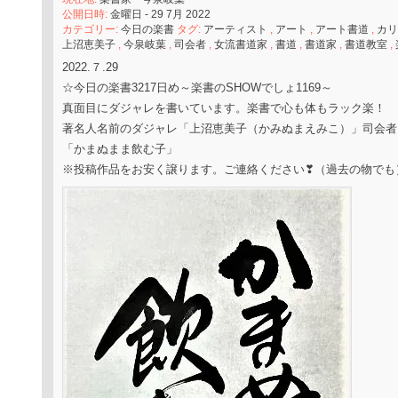
公開日時:
金曜日 - 29 7月 2022
カテゴリー:
今日の楽書
タグ:
アーティスト
,
アート
,
アート書道
,
カリ
上沼恵美子
,
今泉岐葉
,
司会者
,
女流書道家
,
書道
,
書道家
,
書道教室
,
2022.７.29
☆今日の楽書3217日め～楽書のSHOWでしょ1169～
真面目にダジャレを書いています。楽書で心も体もラック楽！
著名人名前のダジャレ「上沼恵美子（かみぬまえみこ）」司会者
「かまぬまま飲む子」
※投稿作品をお安く譲ります。ご連絡ください❣（過去の物でも