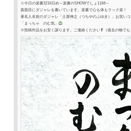
☆今日の楽書3216日め～楽書のSHOWでしょ1168～
真面目にダジャレを書いています。楽書で心も体もラック楽！
著名人名前のダジャレ「土屋伸之（つちやのぶゆき）」お笑いコ
「まっちゃ のむ気」
※投稿作品をお安く譲ります。ご連絡ください❣（過去の物でも