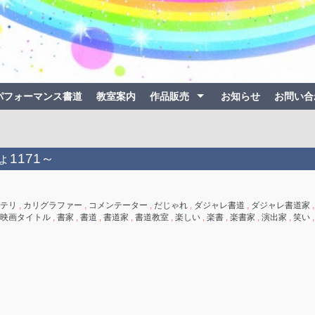
パフォーマンス書道
教室案内
作品販売
お知らせ
お問い合
ょ1171～
テリ
,
カリグラファー
,
コメンテーター
,
だじゃれ
,
ダジャレ書道
,
ダジャレ書道家
,
映画タイトル
,
書家
,
書道
,
書道家
,
書道教室
,
楽しい
,
楽書
,
楽書家
,
演出家
,
笑い
,