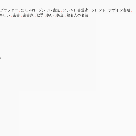
グラファー
,
だじゃれ
,
ダジャレ書道
,
ダジャレ書道家
,
タレント
,
デザイン書道
,
楽しい
,
楽書
,
楽書家
,
歌手
,
笑い
,
笑道
,
著名人の名前
）