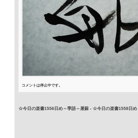
コメントは停止中です。
☆今日の楽書1556日め～季語～屠蘇
-
☆今日の楽書1558日