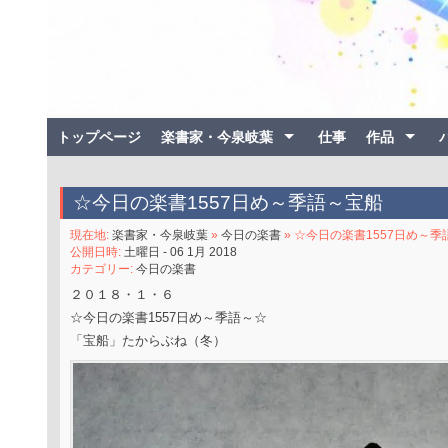
トップページ
楽書家・今泉岐葉
仕事
作品
☆今日の楽書1557日め～季語～宝船
現在地:
楽書家・今泉岐葉
»
今日の楽書
» ☆今日の楽書1557日め～季
公開日時:
土曜日 - 06 1月 2018
カテゴリー:
今日の楽書
２０１８・１・６
☆今日の楽書1557日め～季語～☆
「宝船」たからぶね（冬）