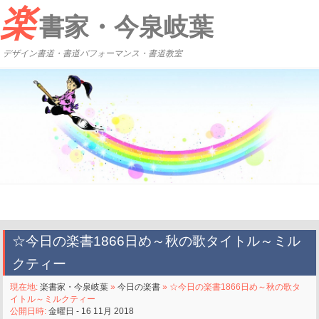
楽
書家・今泉岐葉
デザイン書道・書道パフォーマンス・書道教室
☆今日の楽書1866日め～秋の歌タイトル～ミル
クティー
現在地:
楽書家・今泉岐葉
»
今日の楽書
» ☆今日の楽書1866日め～秋の歌タ
イトル～ミルクティー
公開日時:
金曜日 - 16 11月 2018