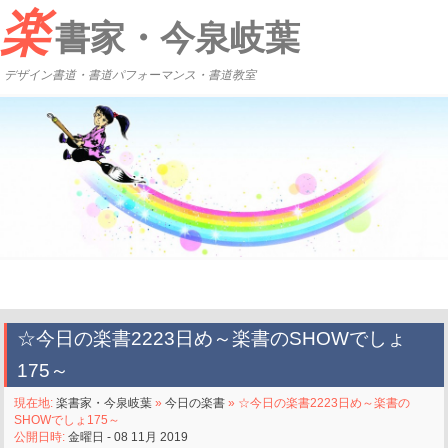
楽
書家・今泉岐葉
デザイン書道・書道パフォーマンス・書道教室
☆今日の楽書2223日め～楽書のSHOWでしょ
175～
現在地:
楽書家・今泉岐葉
»
今日の楽書
» ☆今日の楽書2223日め～楽書の
SHOWでしょ175～
公開日時:
金曜日 - 08 11月 2019