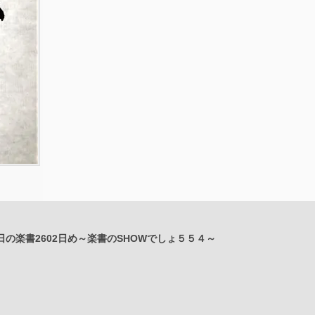
日の楽書2602日め～楽書のSHOWでしょ５５４～