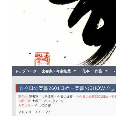
トップページ
楽書家・今泉岐葉
仕事
作品
☆今日の楽書2601日め～楽書のSHOWでし
現在地:
楽書家・今泉岐葉
»
今日の楽書
» ☆今日の楽書2601日め～楽
公開日時:
土曜日 - 21 11月 2020
カテゴリー:
今日の楽書
２０２０．１１．２１