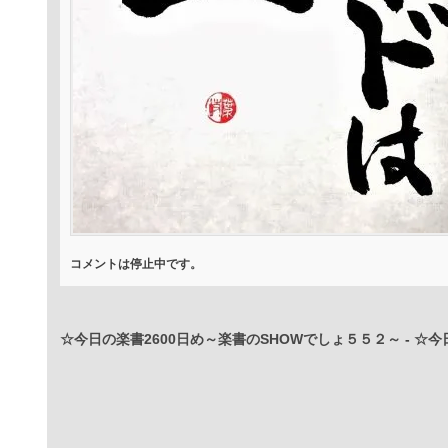
コメントは停止中です。
☆今日の楽書2600日め～楽書のSHOWでしょ５５２～
-
☆今