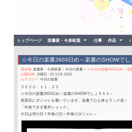
トップページ
楽書家・今泉岐葉
仕事
作品
☆今日の楽書2603日め～楽書のSHOWで
現在地:
楽書家・今泉岐葉
»
今日の楽書
» ☆今日の楽書2603日め～
公開日時:
月曜日 - 23 11月 2020
カテゴリー:
今日の楽書
２０２０．１１．２３
☆今日の楽書2603日め～楽書のSHOWでしょ５５５～
真面目にダジャレを書いています。楽書で心も体もラック楽！
「外食できず案外ショック」
今日は何の日？外食の日～外食のダジャレ～