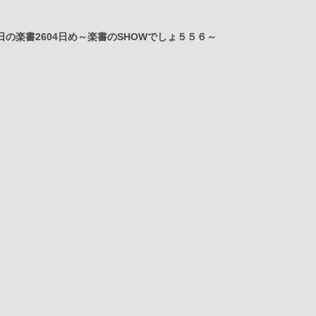
日の楽書2604日め～楽書のSHOWでしょ５５６～