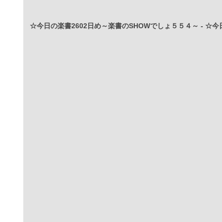
☆今日の楽書2602日め～楽書のSHOWでしょ５５４～
-
☆今