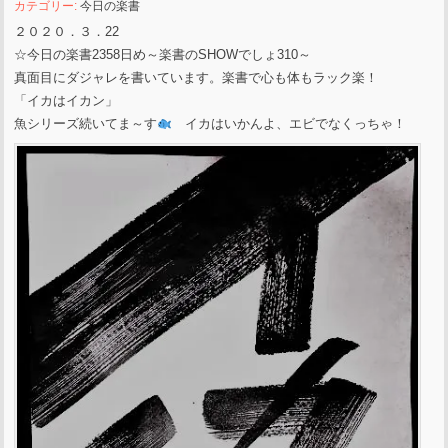
カテゴリー:
今日の楽書
２０２０．３．22
☆今日の楽書2358日め～楽書のSHOWでしょ310～
真面目にダジャレを書いています。楽書で心も体もラック楽！
「イカはイカン」
魚シリーズ続いてま～す
イカはいかんよ、エビでなくっちゃ！