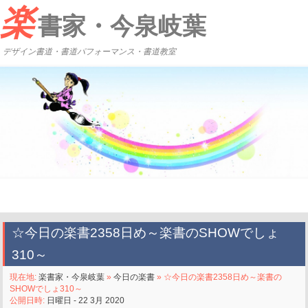
楽
書家・今泉岐葉
デザイン書道・書道パフォーマンス・書道教室
☆今日の楽書2358日め～楽書のSHOWでしょ
310～
現在地:
楽書家・今泉岐葉
»
今日の楽書
» ☆今日の楽書2358日め～楽書の
SHOWでしょ310～
公開日時:
日曜日 - 22 3月 2020