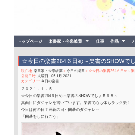
トップページ
楽書家・今泉岐葉
仕事
作品
☆今日の楽書264６日め～楽書のSHOW
現在地:
楽書家・今泉岐葉
»
今日の楽書
» ☆今日の楽書264６日め～
公開日時:
火曜日 - 05 1月 2021
カテゴリー:
今日の楽書
２０２１．１．５
☆今日の楽書264６日め～楽書のSHOWでしょ５９８～
真面目にダジャレを書いています。楽書で心も体もラック楽！
今日は何の日？囲碁の日～囲碁のダジャレ～
「囲碁をしに行ごう」