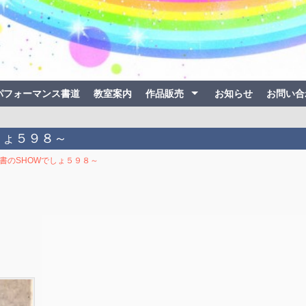
パフォーマンス書道
教室案内
作品販売
お知らせ
お問い合
でしょ５９８～
楽書のSHOWでしょ５９８～