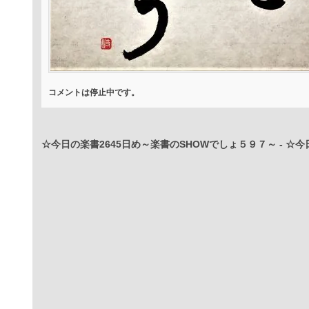
コメントは停止中です。
☆今日の楽書2645日め～楽書のSHOWでしょ５９７～
-
☆今