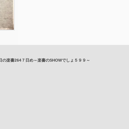
日の楽書264７日め～楽書のSHOWでしょ５９９～