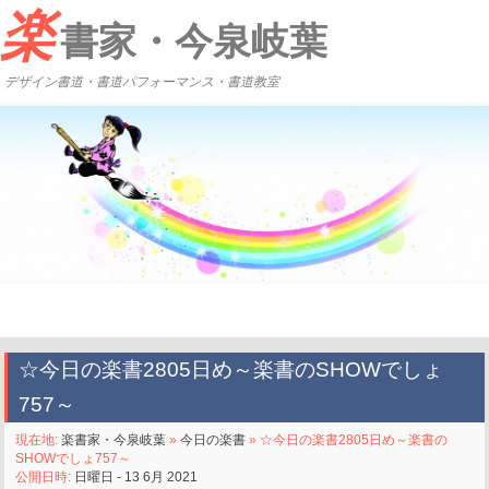
楽
書家・今泉岐葉
デザイン書道・書道パフォーマンス・書道教室
☆今日の楽書2805日め～楽書のSHOWでしょ
757～
現在地:
楽書家・今泉岐葉
»
今日の楽書
» ☆今日の楽書2805日め～楽書の
SHOWでしょ757～
公開日時:
日曜日 - 13 6月 2021