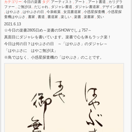
カテゴリー:
今日の楽書
タグ:
アーティスト
,
アート
,
アート書道
,
カリグラ
ファー
,
ご無沙汰
,
だじゃれ
,
ダジャレ書道
,
ダジャレ書道家
,
デザイン書道
,
はやぶさ
,
はやぶさの日
,
今泉岐葉
,
女流書道家
,
小惑星探査機
,
小惑星探
査機はやぶさ
,
書家
,
書道
,
書道家
,
楽しい
,
楽書
,
楽書家
,
笑い
2021.6.13
☆今日の楽書2805日め～楽書のSHOWでしょ757～
真面目にダジャレを書いています。楽書で心も体もラック楽！
今日は何の日？はやぶさの日 ～「はやぶさ」のダジャレ～
「はやぶさに はやご無沙汰」
※鳥ではなく、小惑星探査機の「はやぶさ」のことです。