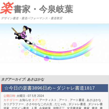
楽
書家・今泉岐葉
デザイン書道・書道パフォーマンス・書道教室
タグアーカイブ: あさはかな
☆今日の楽書3896日め～ダジャレ書道1817
公開日時:
火曜日 - 07 5月 2024
カテゴリー:
お知らせ
タグ:
アーティスト
,
アート
,
アート書道
,
あさはかな
,
カリグラファー
,
ささやかなこの人生
,
だじゃれ
,
ダジャレ書道
,
ダジャレ書
道家
,
デザイン書道
,
人選
,
今泉岐葉
,
伊勢正三
,
女流書道家
,
書家
,
書道
,
書