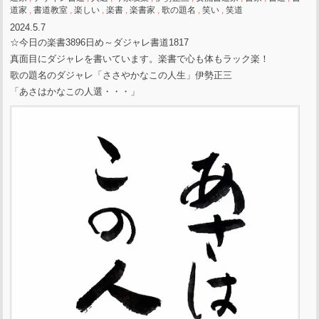
道家
,
書道教室
,
楽しい
,
楽書
,
楽書家
,
歌の題名
,
笑い
,
笑道
2024.5.7
☆今日の楽書3896日め～ダジャレ書道1817
真面目にダジャレを書いています。楽書で心も体もラック楽！
歌の題名のダジャレ「ささやかなこの人生」伊勢正三
「あさはかなこの人選・・・」