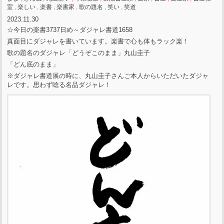
室
,
楽しい
,
楽書
,
楽書家
,
歌の題名
,
笑い
,
笑道
2023.11.30
☆今日の楽書3737日め～ダジャレ書道1658
真面目にダジャレを書いています。楽書で心も体もラック楽！
歌の題名のダジャレ「どうぞこのまま」丸山圭子
「どん底のまま」
※ダジャレ書道展の時に、丸山圭子さんご本人からいただいたダジャ
レです。思わず唸る名品ダジャレ！