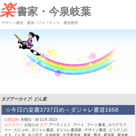
楽
書家・今泉岐葉
デザイン書道・書道パフォーマンス・書道教室
タグアーカイブ: どん底
☆今日の楽書3737日め～ダジャレ書道1658
公開日時:
木曜日 - 30 11月 2023
カテゴリー:
お知らせ
タグ:
アーティスト
,
アート
,
アート書道
,
カリグラフ
ァー
,
だじゃれ
,
ダジャレ書道
,
ダジャレ書道家
,
デザイン書道
,
どうぞこの
まま
,
どん底
,
丸山圭子
,
今泉岐葉
,
女流書道家
,
書家
,
書道
,
書道家
,
書道教