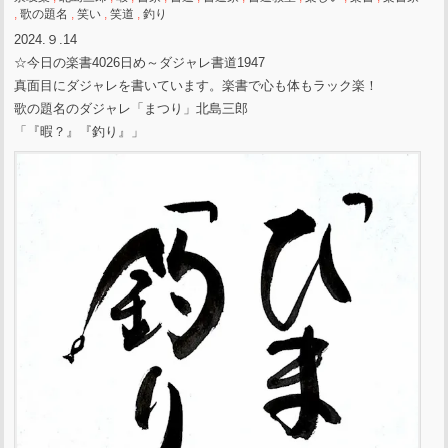
,
歌の題名
,
笑い
,
笑道
,
釣り
2024.９.14
☆今日の楽書4026日め～ダジャレ書道1947
真面目にダジャレを書いています。楽書で心も体もラック楽！
歌の題名のダジャレ「まつり」北島三郎
「『暇？』『釣り』」