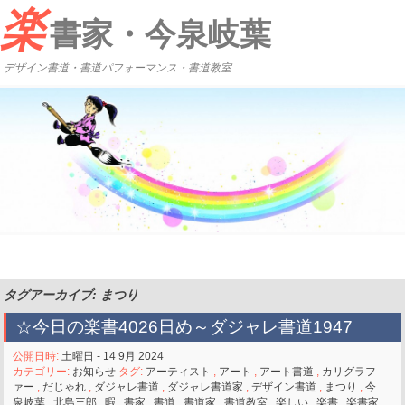
楽
書家・今泉岐葉
デザイン書道・書道パフォーマンス・書道教室
タグアーカイブ: まつり
☆今日の楽書4026日め～ダジャレ書道1947
公開日時:
土曜日 - 14 9月 2024
カテゴリー:
お知らせ
タグ:
アーティスト
,
アート
,
アート書道
,
カリグラフ
ァー
,
だじゃれ
,
ダジャレ書道
,
ダジャレ書道家
,
デザイン書道
,
まつり
,
今
泉岐葉
,
北島三郎
,
暇
,
書家
,
書道
,
書道家
,
書道教室
,
楽しい
,
楽書
,
楽書家