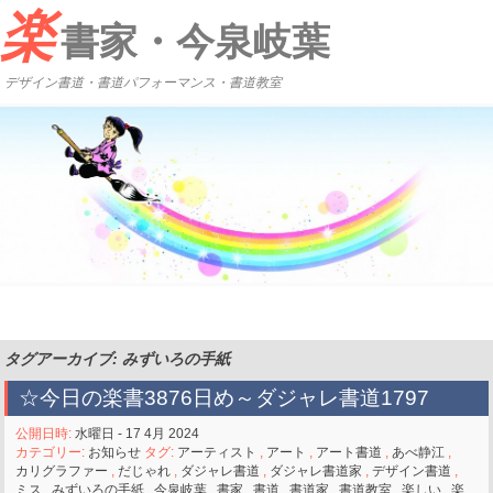
楽
書家・今泉岐葉
デザイン書道・書道パフォーマンス・書道教室
タグアーカイブ: みずいろの手紙
☆今日の楽書3876日め～ダジャレ書道1797
公開日時:
水曜日 - 17 4月 2024
カテゴリー:
お知らせ
タグ:
アーティスト
,
アート
,
アート書道
,
あべ静江
,
カリグラファー
,
だじゃれ
,
ダジャレ書道
,
ダジャレ書道家
,
デザイン書道
,
ミス
,
みずいろの手紙
,
今泉岐葉
,
書家
,
書道
,
書道家
,
書道教室
,
楽しい
,
楽