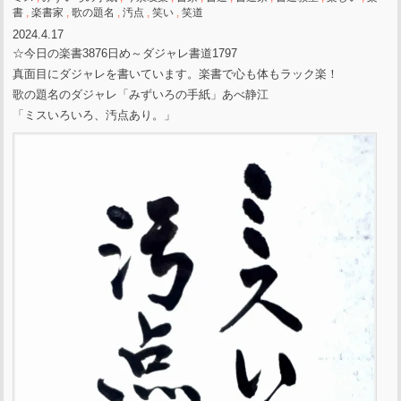
書
,
楽書家
,
歌の題名
,
汚点
,
笑い
,
笑道
2024.4.17
☆今日の楽書3876日め～ダジャレ書道1797
真面目にダジャレを書いています。楽書で心も体もラック楽！
歌の題名のダジャレ「みずいろの手紙」あべ静江
「ミスいろいろ、汚点あり。」