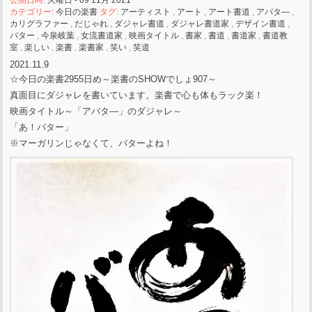
公開日時:
火曜日 - 09 11月 2021
カテゴリー:
今日の楽書
タグ:
アーティスト
,
アート
,
アート書道
,
アバタ―
,
カリグラファー
,
だじゃれ
,
ダジャレ書道
,
ダジャレ書道家
,
デザイン書道
,
バター
,
今泉岐葉
,
女流書道家
,
映画タイトル
,
書家
,
書道
,
書道家
,
書道教
室
,
楽しい
,
楽書
,
楽書家
,
笑い
,
笑道
2021.11.9
☆今日の楽書2955日め～楽書のSHOWでしょ907～
真面目にダジャレを書いています。楽書で心も体もラック楽！
映画タイトル～「アバタ―」のダジャレ～
「あ！バター」
※マーガリンじゃなくて、バターよね！