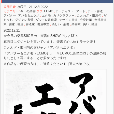
公開日時:
水曜日 - 21 12月 2022
カテゴリー:
今日の楽書
タグ:
ECMO
,
アーティスト
,
アート
,
アート書道
,
アバタ―
,
アバタもエクボ
,
エクモ
,
カリグラファー
,
ことわざ・慣用句
,
だ
じゃれ
,
ダジャレ書道
,
ダジャレ書道家
,
デザイン書道
,
今泉岐葉
,
女流書道
家
,
書家
,
書道
,
書道家
,
書道教室
,
楽しい
,
楽書
,
楽書家
,
笑い
,
笑道
2022.12.21
☆今日の楽書3362日め～楽書のSHOWでしょ1314
真面目にダジャレを書いています。楽書で心も体もラック楽！
ことわざ・慣用句のダジャレ「アバタもエクボ」
「アバタ―もエクモ（ECMO）」 ※ECMOは新型コロナの治療の切
り札として耳にすることが多かったですね
※作品をご希望の方は、ご連絡ください❣（過去の物でも）