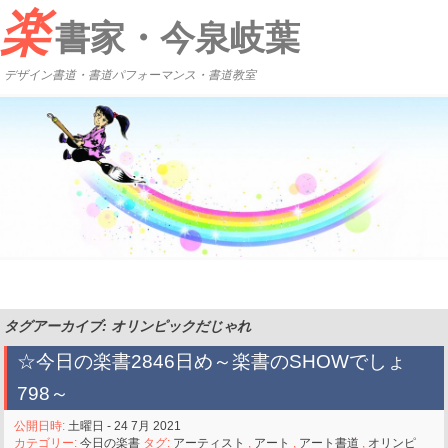
楽
書家・今泉岐葉
デザイン書道・書道パフォーマンス・書道教室
タグアーカイブ: オリンピックだじゃれ
☆今日の楽書2846日め～楽書のSHOWでしょ
798～
公開日時:
土曜日 - 24 7月 2021
カテゴリー:
今日の楽書
タグ:
アーティスト
,
アート
,
アート書道
,
オリンピ