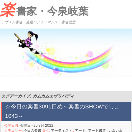
楽
書家・今泉岐葉
デザイン書道・書道パフォーマンス・書道教室
タグアーカイブ: カムカムエヴリバディ
☆今日の楽書3091日め～楽書のSHOWでしょ
1043～
公開日時:
金曜日 - 25 3月 2022
カテゴリー:
今日の楽書
タグ:
アーティスト
,
アート
,
アート書道
,
カムカム