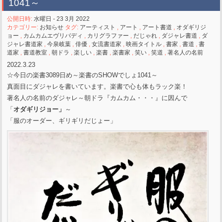
1041～
公開日時:
水曜日 - 23 3月 2022
カテゴリー:
お知らせ
タグ:
アーティスト
,
アート
,
アート書道
,
オダギリジ
ョー
,
カムカムエヴリバディ
,
カリグラファー
,
だじゃれ
,
ダジャレ書道
,
ダ
ジャレ書道家
,
今泉岐葉
,
俳優
,
女流書道家
,
映画タイトル
,
書家
,
書道
,
書
道家
,
書道教室
,
朝ドラ
,
楽しい
,
楽書
,
楽書家
,
笑い
,
笑道
,
著名人の名前
2022.3.23
☆今日の楽書3089日め～楽書のSHOWでしょ1041～
真面目にダジャレを書いています。楽書で心も体もラック楽！
著名人の名前のダジャレ～朝ドラ『カムカム・・・』に因んで
「
オダギリジョー」
～
「服のオーダー、ギリギリだじょー」