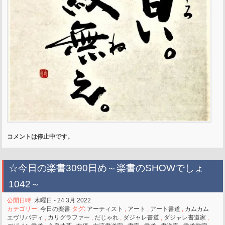
コメントは停止中です。
☆今日の楽書3090日め～楽書のSHOWでしょ
1042～
公開日時:
木曜日 - 24 3月 2022
カテゴリー:
今日の楽書
タグ:
アーティスト
,
アート
,
アート書道
,
カムカム
エヴリバディ
,
カリグラファー
,
だじゃれ
,
ダジャレ書道
,
ダジャレ書道家
,