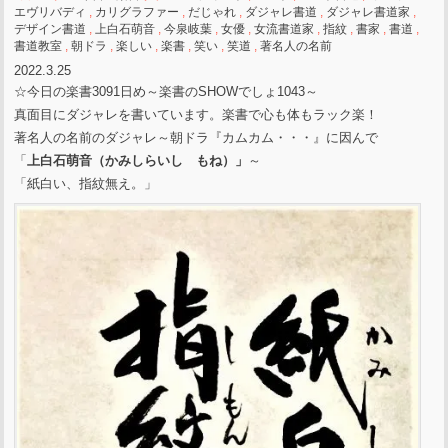
エヴリバディ
,
カリグラファー
,
だじゃれ
,
ダジャレ書道
,
ダジャレ書道家
,
デザイン書道
,
上白石萌音
,
今泉岐葉
,
女優
,
女流書道家
,
指紋
,
書家
,
書道
,
書道教室
,
朝ドラ
,
楽しい
,
楽書
,
笑い
,
笑道
,
著名人の名前
2022.3.25
☆今日の楽書3091日め～楽書のSHOWでしょ1043～
真面目にダジャレを書いています。楽書で心も体もラック楽！
著名人の名前のダジャレ～朝ドラ『カムカム・・・』に因んで
「
上白石萌音（かみしらいし もね）」
～
「紙白い、指紋無え。」