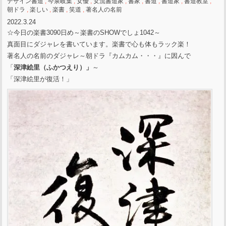
デザイン書道
,
今泉岐葉
,
女優
,
女流書道家
,
書家
,
書道
,
書道家
,
書道教室
,
朝ドラ
,
楽しい
,
楽書
,
笑道
,
著名人の名前
2022.3.24
☆今日の楽書3090日め～楽書のSHOWでしょ1042～
真面目にダジャレを書いています。楽書で心も体もラック楽！
著名人の名前のダジャレ～朝ドラ『カムカム・・・』に因んで
「
深津絵里（ふかつえり）」
～
「深津絵里が復活！」