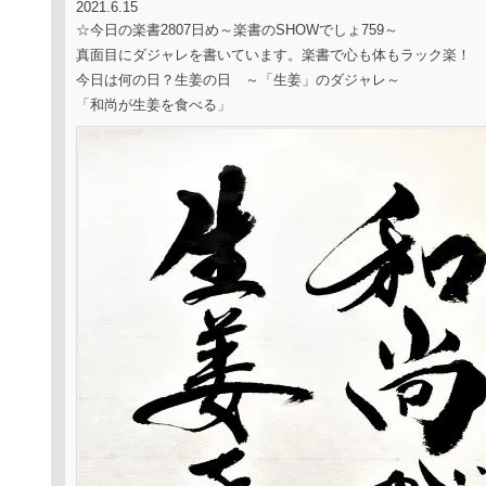
2021.6.15
☆今日の楽書2807日め～楽書のSHOWでしょ759～
真面目にダジャレを書いています。楽書で心も体もラック楽！
今日は何の日？生姜の日 ～「生姜」のダジャレ～
「和尚が生姜を食べる」