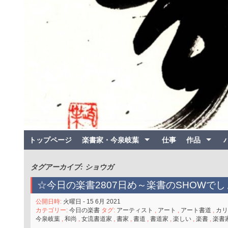
トップページ
楽書家・今泉岐葉
仕事
作品
タグアーカイブ: ショウガ
☆今日の楽書2807日め～楽書のSHOWでし
公開日時:
火曜日 - 15 6月 2021
カテゴリー:
今日の楽書
タグ:
アーティスト
,
アート
,
アート書道
,
カリ
今泉岐葉
,
和尚
,
女流書道家
,
書家
,
書道
,
書道家
,
楽しい
,
楽書
,
楽書