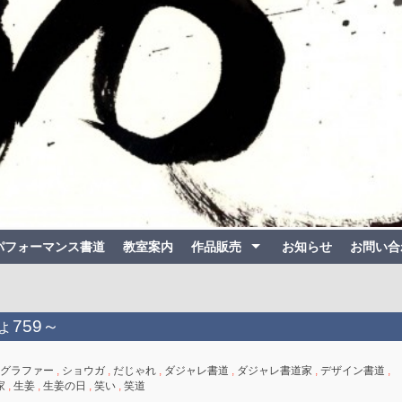
パフォーマンス書道
教室案内
作品販売
お知らせ
お問い合
ょ759～
グラファー
,
ショウガ
,
だじゃれ
,
ダジャレ書道
,
ダジャレ書道家
,
デザイン書道
,
家
,
生姜
,
生姜の日
,
笑い
,
笑道