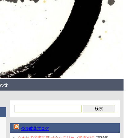
わせ
今泉岐葉ブログ
☆今日の楽書4100日め～ダジャレ書道2021
2024年