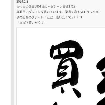
2024.2.2
☆今日の楽書3801日め～ダジャレ書道1722
真面目にダジャレを書いています。楽書で心も体もラック楽！
歌の題名のダジャレ「ただ…逢いたくて」EXILE
「タダ？買いたくて」