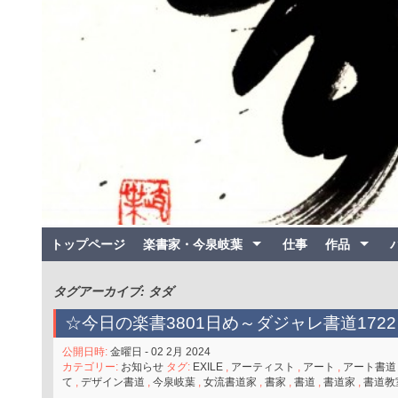
トップページ
楽書家・今泉岐葉
仕事
作品
タグアーカイブ: タダ
☆今日の楽書3801日め～ダジャレ書道1722
公開日時:
金曜日 - 02 2月 2024
カテゴリー:
お知らせ
タグ:
EXILE
,
アーティスト
,
アート
,
アート書道
て
,
デザイン書道
,
今泉岐葉
,
女流書道家
,
書家
,
書道
,
書道家
,
書道教