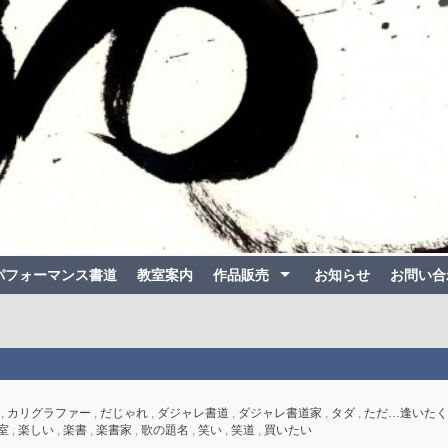
パフォーマンス書道
教室案内
作品販売
お知らせ
お問い合
,
カリグラファー
,
だじゃれ
,
ダジャレ書道
,
ダジャレ書道家
,
タダ
,
ただ…逢いたく
室
,
楽しい
,
楽書
,
楽書家
,
歌の題名
,
笑い
,
笑道
,
買いたい