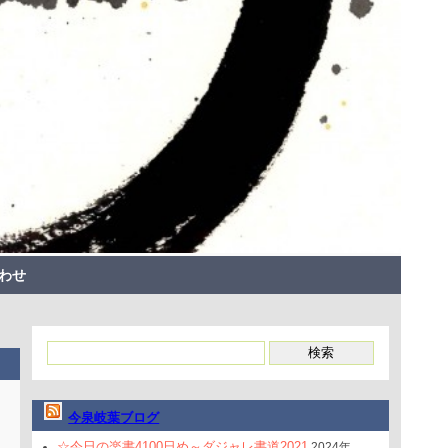
わせ
今泉岐葉ブログ
☆今日の楽書4100日め～ダジャレ書道2021
2024年