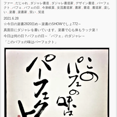
ファー
,
だじゃれ
,
ダジャレ書道
,
ダジャレ書道家
,
デザイン書道
,
パーフェ
クト
,
パフェ
,
パフェの日
,
今泉岐葉
,
女流書道家
,
書家
,
書道
,
書道家
,
楽し
い
,
楽書
,
楽書家
,
笑い
,
笑道
2021.6.28
☆今日の楽書2820日め～楽書のSHOWでしょ772～
真面目にダジャレを書いています。楽書で心も体もラック楽！
今日は何の日？パフェの日～「パフェ」のダジャレ～
「このパフェの味はパーフェクト」