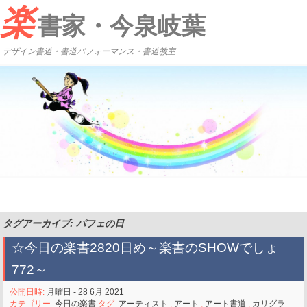
楽
書家・今泉岐葉
デザイン書道・書道パフォーマンス・書道教室
タグアーカイブ: パフェの日
☆今日の楽書2820日め～楽書のSHOWでしょ
772～
公開日時:
月曜日 - 28 6月 2021
カテゴリー:
今日の楽書
タグ:
アーティスト
,
アート
,
アート書道
,
カリグラ