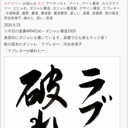
カテゴリー:
お知らせ
タグ:
アーティスト
,
アート
,
アート書道
,
カリグラフ
ァー
,
だじゃれ
,
ダジャレ書道
,
ダジャレ書道家
,
デザイン書道
,
ラブレター
,
今泉岐葉
,
書家
,
書道
,
書道家
,
書道教室
,
楽しい
,
楽書
,
楽書家
,
歌の題名
,
河合奈保子
,
破れた
,
笑い
,
笑道
2024.8.23
☆今日の楽書4004日め～ダジャレ書道1925
真面目にダジャレを書いています。楽書で心も体もラック楽！
歌の題名のダジャレ「ラブレター」河合奈保子
「ラブレターが破れたー」