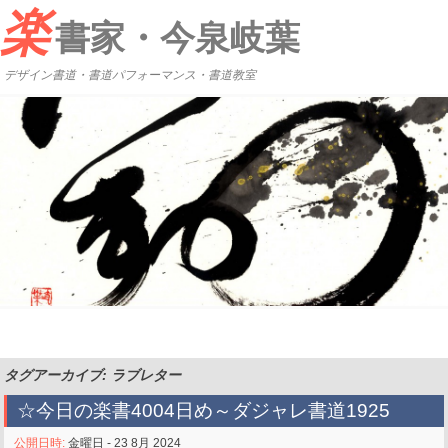
楽
書家・今泉岐葉
デザイン書道・書道パフォーマンス・書道教室
タグアーカイブ: ラブレター
☆今日の楽書4004日め～ダジャレ書道1925
公開日時:
金曜日 - 23 8月 2024