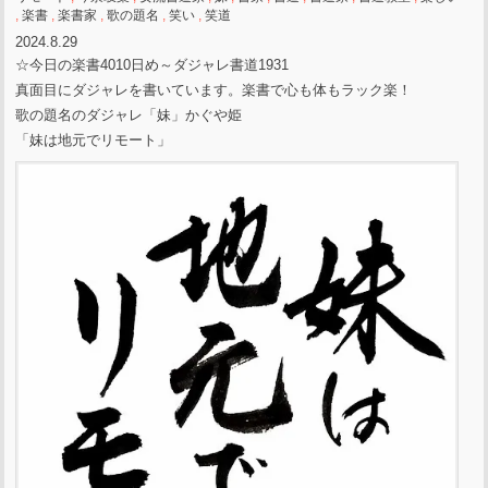
,
楽書
,
楽書家
,
歌の題名
,
笑い
,
笑道
2024.8.29
☆今日の楽書4010日め～ダジャレ書道1931
真面目にダジャレを書いています。楽書で心も体もラック楽！
歌の題名のダジャレ「妹」かぐや姫
「妹は地元でリモート」