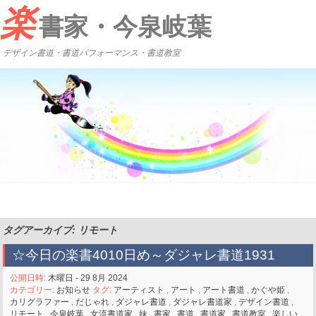
楽
書家・今泉岐葉
デザイン書道・書道パフォーマンス・書道教室
タグアーカイブ: リモート
☆今日の楽書4010日め～ダジャレ書道1931
公開日時:
木曜日 - 29 8月 2024
カテゴリー:
お知らせ
タグ:
アーティスト
,
アート
,
アート書道
,
かぐや姫
,
カリグラファー
,
だじゃれ
,
ダジャレ書道
,
ダジャレ書道家
,
デザイン書道
,
リモート
,
今泉岐葉
,
女流書道家
,
妹
,
書家
,
書道
,
書道家
,
書道教室
,
楽しい