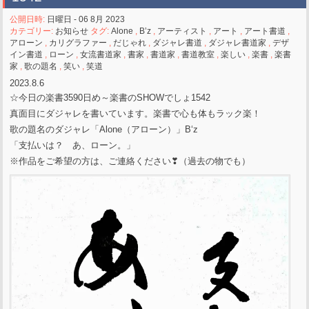
公開日時:
日曜日 - 06 8月 2023
カテゴリー:
お知らせ
タグ:
Alone
,
B’z
,
アーティスト
,
アート
,
アート書道
,
アローン
,
カリグラファー
,
だじゃれ
,
ダジャレ書道
,
ダジャレ書道家
,
デザ
イン書道
,
ローン
,
女流書道家
,
書家
,
書道家
,
書道教室
,
楽しい
,
楽書
,
楽書
家
,
歌の題名
,
笑い
,
笑道
2023.8.6
☆今日の楽書3590日め～楽書のSHOWでしょ1542
真面目にダジャレを書いています。楽書で心も体もラック楽！
歌の題名のダジャレ「Alone（アローン）」B‘z
「支払いは？ あ、ローン。」
※作品をご希望の方は、ご連絡ください❣（過去の物でも）