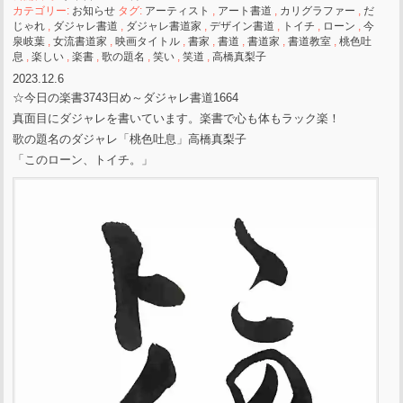
カテゴリー:
お知らせ
タグ:
アーティスト
,
アート書道
,
カリグラファー
,
だ
じゃれ
,
ダジャレ書道
,
ダジャレ書道家
,
デザイン書道
,
トイチ
,
ローン
,
今
泉岐葉
,
女流書道家
,
映画タイトル
,
書家
,
書道
,
書道家
,
書道教室
,
桃色吐
息
,
楽しい
,
楽書
,
歌の題名
,
笑い
,
笑道
,
高橋真梨子
2023.12.6
☆今日の楽書3743日め～ダジャレ書道1664
真面目にダジャレを書いています。楽書で心も体もラック楽！
歌の題名のダジャレ「桃色吐息」高橋真梨子
「このローン、トイチ。」