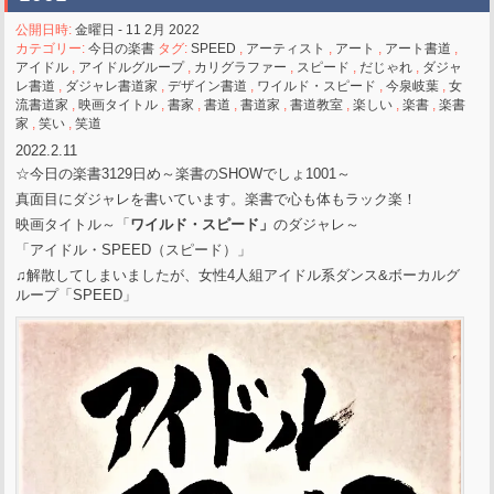
公開日時:
金曜日 - 11 2月 2022
カテゴリー:
今日の楽書
タグ:
SPEED
,
アーティスト
,
アート
,
アート書道
,
アイドル
,
アイドルグループ
,
カリグラファー
,
スピード
,
だじゃれ
,
ダジャ
レ書道
,
ダジャレ書道家
,
デザイン書道
,
ワイルド・スピード
,
今泉岐葉
,
女
流書道家
,
映画タイトル
,
書家
,
書道
,
書道家
,
書道教室
,
楽しい
,
楽書
,
楽書
家
,
笑い
,
笑道
2022.2.11
☆今日の楽書3129日め～楽書のSHOWでしょ1001～
真面目にダジャレを書いています。楽書で心も体もラック楽！
映画タイトル～「
ワイルド・スピード」
のダジャレ～
「アイドル・SPEED（スピード）」
♫解散してしまいましたが、女性4人組アイドル系ダンス&ボーカルグ
ループ「SPEED」