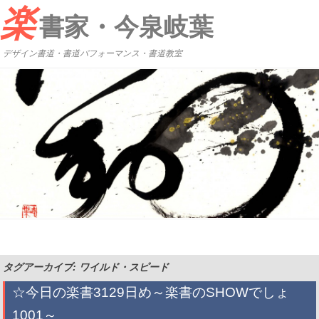
楽
書家・今泉岐葉
デザイン書道・書道パフォーマンス・書道教室
タグアーカイブ: ワイルド・スピード
☆今日の楽書3129日め～楽書のSHOWでしょ
1001～