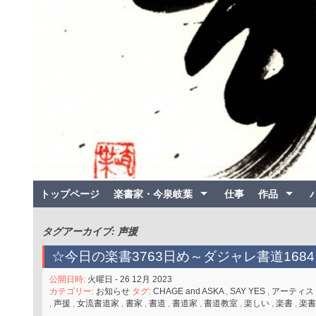
トップページ
楽書家・今泉岐葉
仕事
作品
タグアーカイブ: 声援
☆今日の楽書3763日め～ダジャレ書道1684
公開日時:
火曜日 - 26 12月 2023
カテゴリー:
お知らせ
タグ:
CHAGE and ASKA
,
SAY YES
,
アーティス
,
声援
,
女流書道家
,
書家
,
書道
,
書道家
,
書道教室
,
楽しい
,
楽書
,
楽書