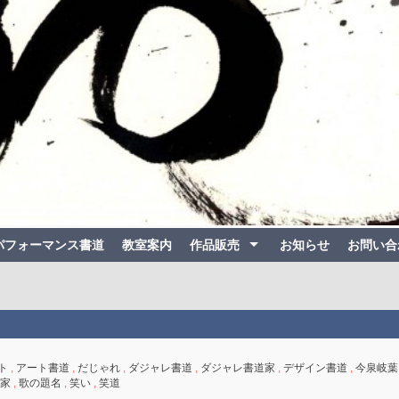
パフォーマンス書道
教室案内
作品販売
お知らせ
お問い合
ト
,
アート書道
,
だじゃれ
,
ダジャレ書道
,
ダジャレ書道家
,
デザイン書道
,
今泉岐葉
家
,
歌の題名
,
笑い
,
笑道