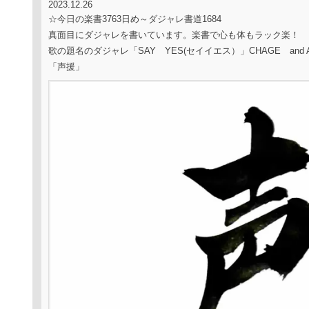
2023.12.26
☆今日の楽書3763日め～ダジャレ書道1684
真面目にダジャレを書いています。楽書で心も体もラック楽！
歌の題名のダジャレ「SAY YES(セイイエス）」CHAGE and A
「声援」