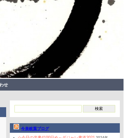
わせ
今泉岐葉ブログ
☆今日の楽書4100日め～ダジャレ書道2021
2024年