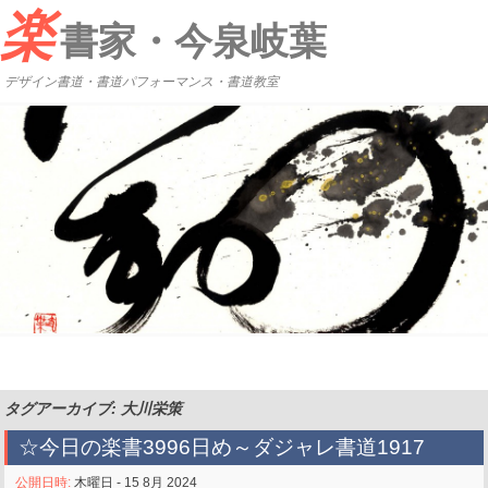
楽
書家・今泉岐葉
デザイン書道・書道パフォーマンス・書道教室
タグアーカイブ: 大川栄策
☆今日の楽書3996日め～ダジャレ書道1917
公開日時:
木曜日 - 15 8月 2024