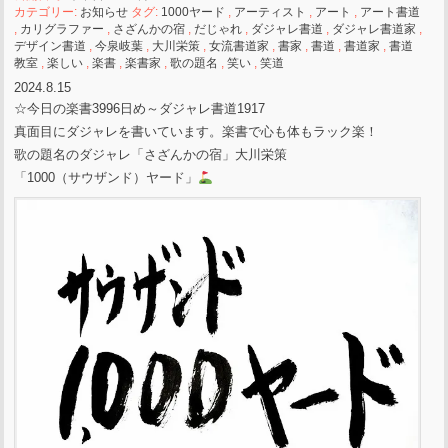
カテゴリー:
お知らせ
タグ:
1000ヤード
,
アーティスト
,
アート
,
アート書道
,
カリグラファー
,
さざんかの宿
,
だじゃれ
,
ダジャレ書道
,
ダジャレ書道家
,
デザイン書道
,
今泉岐葉
,
大川栄策
,
女流書道家
,
書家
,
書道
,
書道家
,
書道
教室
,
楽しい
,
楽書
,
楽書家
,
歌の題名
,
笑い
,
笑道
2024.8.15
☆今日の楽書3996日め～ダジャレ書道1917
真面目にダジャレを書いています。楽書で心も体もラック楽！
歌の題名のダジャレ「さざんかの宿」大川栄策
「1000（サウザンド）ヤード」