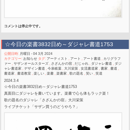
コメントは停止中です。
☆今日の楽書3832日め～ダジャレ書道1753
公開日時:
月曜日 - 04 3月 2024
カテゴリー:
お知らせ
タグ:
アーティスト
,
アート
,
アート書道
,
カリグラフ
ァー
,
サザンオールスターズ
,
さざんかの宿
,
だじゃれ
,
ダジャレ書道
,
ダジ
ャレ書道家
,
デザイン書道
,
今泉岐葉
,
大川栄策
,
女流書道家
,
書家
,
書道
,
書道家
,
書道教室
,
楽しい
,
楽書
,
楽書家
,
歌の題名
,
笑い
,
笑道
2024.3.4
☆今日の楽書3832日め～ダジャレ書道1753
真面目にダジャレを書いています。楽書で心も体もラック楽！
歌の題名のダジャレ「さざんかの宿」大川栄策
ライブチケット「サザン買うのどうやろ？」