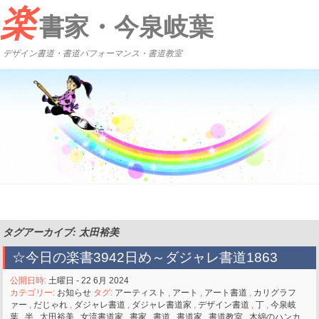
楽
書家・今泉岐葉
デザイン書道・書道パフォーマンス・書道教室
タグアーカイブ: 太田裕美
☆今日の楽書3942日め～ダジャレ書道1863
公開日時:
土曜日 - 22 6月 2024
カテゴリー:
お知らせ
タグ:
アーティスト
,
アート
,
アート書道
,
カリグラフ
ァー
,
だじゃれ
,
ダジャレ書道
,
ダジャレ書道家
,
デザイン書道
,
丁
,
今泉岐
葉
,
半
,
太田裕美
,
女流書道家
,
書家
,
書道
,
書道家
,
書道教室
,
木綿のハンカ