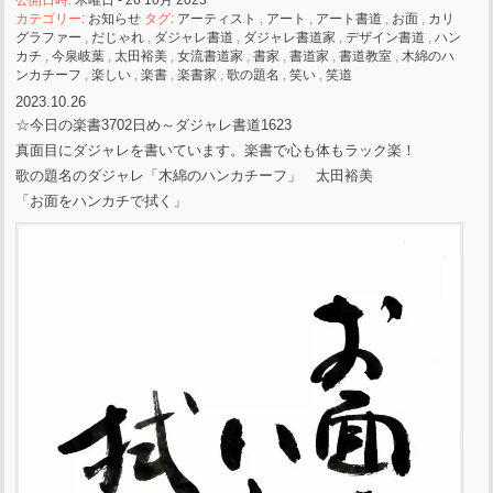
カテゴリー:
お知らせ
タグ:
アーティスト
,
アート
,
アート書道
,
お面
,
カリ
グラファー
,
だじゃれ
,
ダジャレ書道
,
ダジャレ書道家
,
デザイン書道
,
ハン
カチ
,
今泉岐葉
,
太田裕美
,
女流書道家
,
書家
,
書道家
,
書道教室
,
木綿のハ
ンカチーフ
,
楽しい
,
楽書
,
楽書家
,
歌の題名
,
笑い
,
笑道
2023.10.26
☆今日の楽書3702日め～ダジャレ書道1623
真面目にダジャレを書いています。楽書で心も体もラック楽！
歌の題名のダジャレ「木綿のハンカチーフ」 太田裕美
「お面をハンカチで拭く」