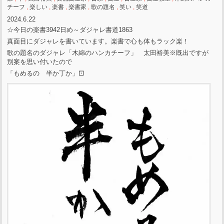
チーフ
,
楽しい
,
楽書
,
楽書家
,
歌の題名
,
笑い
,
笑道
2024.6.22
☆今日の楽書3942日め～ダジャレ書道1863
真面目にダジャレを書いています。楽書で心も体もラック楽！
歌の題名のダジャレ「木綿のハンカチーフ」 太田裕美※既出ですが
別案を思い付いたので
「もめるの 半か丁か」⚀