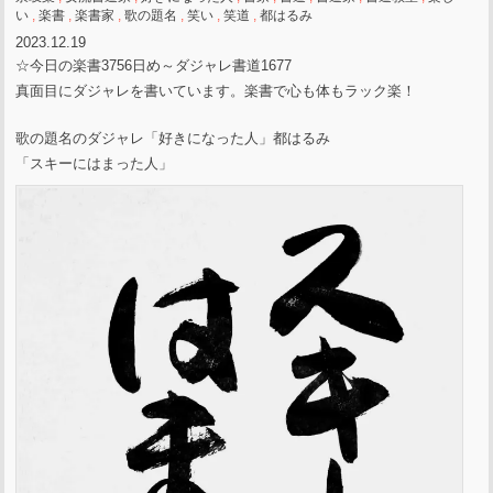
い
,
楽書
,
楽書家
,
歌の題名
,
笑い
,
笑道
,
都はるみ
2023.12.19
☆今日の楽書3756日め～ダジャレ書道1677
真面目にダジャレを書いています。楽書で心も体もラック楽！
歌の題名のダジャレ「好きになった人」都はるみ
「スキーにはまった人」