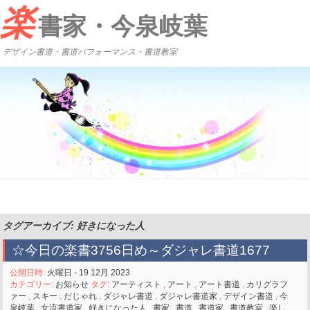
楽
書家・今泉岐葉
デザイン書道・書道パフォーマンス・書道教室
タグアーカイブ: 好きになった人
☆今日の楽書3756日め～ダジャレ書道1677
公開日時:
火曜日 - 19 12月 2023
カテゴリー:
お知らせ
タグ:
アーティスト
,
アート
,
アート書道
,
カリグラフ
ァー
,
スキー
,
だじゃれ
,
ダジャレ書道
,
ダジャレ書道家
,
デザイン書道
,
今
泉岐葉
,
女流書道家
,
好きになった人
,
書家
,
書道
,
書道家
,
書道教室
,
楽し