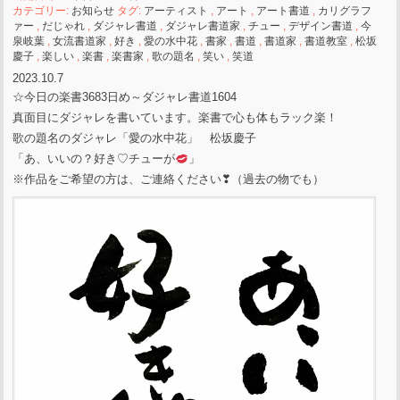
カテゴリー:
お知らせ
タグ:
アーティスト
,
アート
,
アート書道
,
カリグラフ
ァー
,
だじゃれ
,
ダジャレ書道
,
ダジャレ書道家
,
チュー
,
デザイン書道
,
今
泉岐葉
,
女流書道家
,
好き
,
愛の水中花
,
書家
,
書道
,
書道家
,
書道教室
,
松坂
慶子
,
楽しい
,
楽書
,
楽書家
,
歌の題名
,
笑い
,
笑道
2023.10.7
☆今日の楽書3683日め～ダジャレ書道1604
真面目にダジャレを書いています。楽書で心も体もラック楽！
歌の題名のダジャレ「愛の水中花」 松坂慶子
「あ、いいの？好き♡チューが
」
※作品をご希望の方は、ご連絡ください❣（過去の物でも）