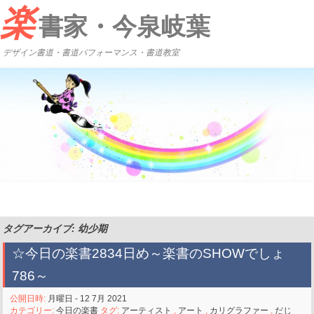
楽
書家・今泉岐葉
デザイン書道・書道パフォーマンス・書道教室
タグアーカイブ: 幼少期
☆今日の楽書2834日め～楽書のSHOWでしょ
786～
公開日時:
月曜日 - 12 7月 2021
カテゴリー:
今日の楽書
タグ:
アーティスト
,
アート
,
カリグラファー
,
だじ