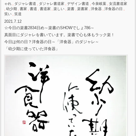
ゃれ
,
ダジャレ書道
,
ダジャレ書道家
,
デザイン書道
,
今泉岐葉
,
女流書道家
,
幼少期
,
書家
,
書道
,
書道家
,
楽しい
,
楽書
,
楽書家
,
洋食器
,
洋食器の日
,
笑い
,
笑道
2021.7.12
☆今日の楽書2834日め～楽書のSHOWでしょ786～
真面目にダジャレを書いています。楽書で心も体もラック楽！
今日は何の日？洋食器の日～「洋食器」のダジャレ～
「幼少期に使っていた洋食器」