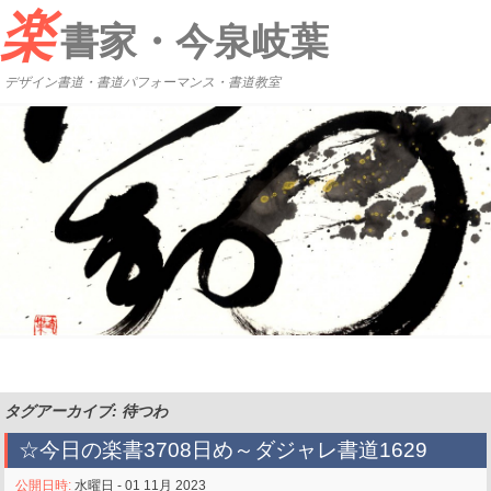
楽
書家・今泉岐葉
デザイン書道・書道パフォーマンス・書道教室
タグアーカイブ: 待つわ
☆今日の楽書3708日め～ダジャレ書道1629
公開日時:
水曜日 - 01 11月 2023