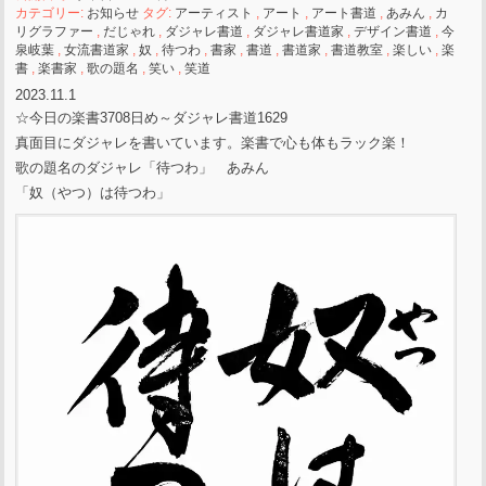
カテゴリー:
お知らせ
タグ:
アーティスト
,
アート
,
アート書道
,
あみん
,
カ
リグラファー
,
だじゃれ
,
ダジャレ書道
,
ダジャレ書道家
,
デザイン書道
,
今
泉岐葉
,
女流書道家
,
奴
,
待つわ
,
書家
,
書道
,
書道家
,
書道教室
,
楽しい
,
楽
書
,
楽書家
,
歌の題名
,
笑い
,
笑道
2023.11.1
☆今日の楽書3708日め～ダジャレ書道1629
真面目にダジャレを書いています。楽書で心も体もラック楽！
歌の題名のダジャレ「待つわ」 あみん
「奴（やつ）は待つわ」