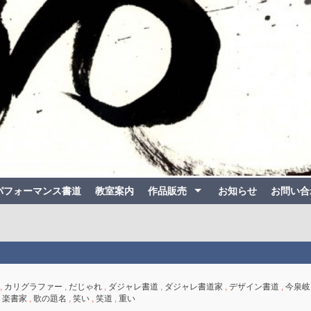
パフォーマンス書道
教室案内
作品販売
お知らせ
お問い合
,
カリグラファー
,
だじゃれ
,
ダジャレ書道
,
ダジャレ書道家
,
デザイン書道
,
今泉岐
,
楽書家
,
歌の題名
,
笑い
,
笑道
,
重い