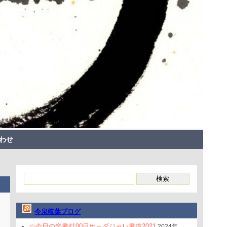
わせ
今泉岐葉ブログ
☆今日の楽書4100日め～ダジャレ書道2021
2024年