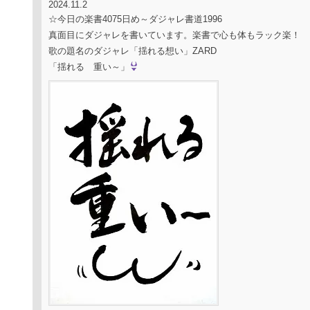
2024.11.2
☆今日の楽書4075日め～ダジャレ書道1996
真面目にダジャレを書いています。楽書で心も体もラック楽！
歌の題名のダジャレ「揺れる想い」ZARD
「揺れる 重い～」