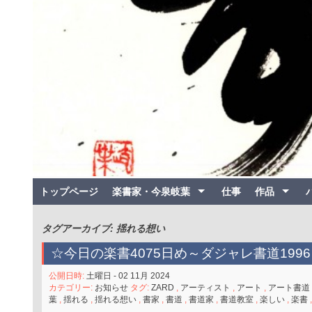
トップページ
楽書家・今泉岐葉
仕事
作品
タグアーカイブ: 揺れる想い
☆今日の楽書4075日め～ダジャレ書道1996
公開日時:
土曜日 - 02 11月 2024
カテゴリー:
お知らせ
タグ:
ZARD
,
アーティスト
,
アート
,
アート書道
葉
,
揺れる
,
揺れる想い
,
書家
,
書道
,
書道家
,
書道教室
,
楽しい
,
楽書