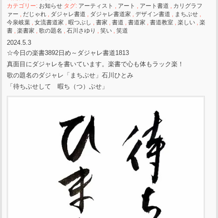
カテゴリー:
お知らせ
タグ:
アーティスト
,
アート
,
アート書道
,
カリグラフ
ァー
,
だじゃれ
,
ダジャレ書道
,
ダジャレ書道家
,
デザイン書道
,
まちぶせ
,
今泉岐葉
,
女流書道家
,
暇つぶし
,
書家
,
書道
,
書道家
,
書道教室
,
楽しい
,
楽
書
,
楽書家
,
歌の題名
,
石川さゆり
,
笑い
,
笑道
2024.5.3
☆今日の楽書3892日め～ダジャレ書道1813
真面目にダジャレを書いています。楽書で心も体もラック楽！
歌の題名のダジャレ「まちぶせ」石川ひとみ
「待ちぶせして 暇ち（つ）ぶせ」