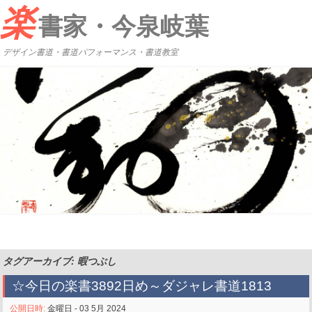
楽
書家・今泉岐葉
デザイン書道・書道パフォーマンス・書道教室
タグアーカイブ: 暇つぶし
☆今日の楽書3892日め～ダジャレ書道1813
公開日時:
金曜日 - 03 5月 2024