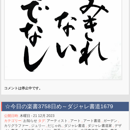
コメントは停止中です。
☆今日の楽書3758日め～ダジャレ書道1679
公開日時:
木曜日 - 21 12月 2023
カテゴリー:
お知らせ
タグ:
アーティスト
,
アート
,
アート書道
,
ガーデン
,
カリグラファー
,
ジュリ―
,
だじゃれ
,
ダジャレ書道
,
ダジャレ書道家
,
デザ