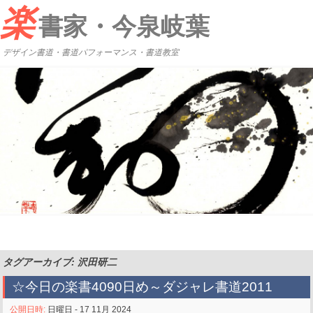
楽
書家・今泉岐葉
デザイン書道・書道パフォーマンス・書道教室
タグアーカイブ: 沢田研二
☆今日の楽書4090日め～ダジャレ書道2011
公開日時:
日曜日 - 17 11月 2024