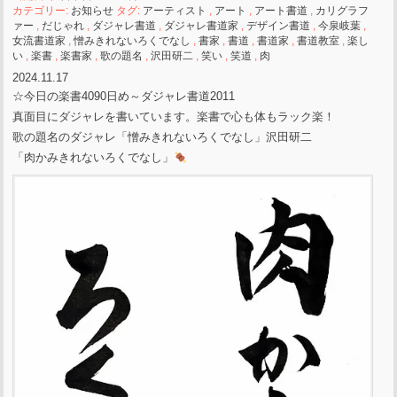
カテゴリー:
お知らせ
タグ:
アーティスト
,
アート
,
アート書道
,
カリグラフ
ァー
,
だじゃれ
,
ダジャレ書道
,
ダジャレ書道家
,
デザイン書道
,
今泉岐葉
,
女流書道家
,
憎みきれないろくでなし
,
書家
,
書道
,
書道家
,
書道教室
,
楽し
い
,
楽書
,
楽書家
,
歌の題名
,
沢田研二
,
笑い
,
笑道
,
肉
2024.11.17
☆今日の楽書4090日め～ダジャレ書道2011
真面目にダジャレを書いています。楽書で心も体もラック楽！
歌の題名のダジャレ「憎みきれないろくでなし」沢田研二
「肉かみきれないろくでなし」