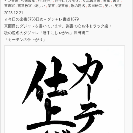
イン書道
,
今泉岐葉
,
仕上がり
,
勝手にしやがれ
,
女流書道家
,
書家
,
書道
,
書道家
,
書道教室
,
楽しい
,
楽書
,
楽書家
,
歌の題名
,
沢田研二
,
笑い
,
笑道
2023.12.21
☆今日の楽書3758日め～ダジャレ書道1679
真面目にダジャレを書いています。楽書で心も体もラック楽！
歌の題名のダジャレ「勝手にしやがれ」沢田研二
「カーテンの仕上がり」