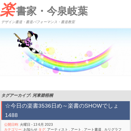
楽
書家・今泉岐葉
デザイン書道・書道パフォーマンス・書道教室
タグアーカイブ: 河東碧梧桐
☆今日の楽書3536日め～楽書のSHOWでしょ
1488
公開日時:
火曜日 - 13 6月 2023
カテゴリー:
お知らせ
タグ:
アーティスト
,
アート
,
アート書道
,
カリグラフ