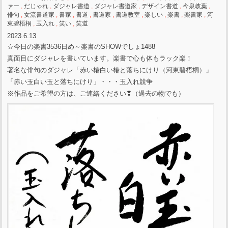
ァー
,
だじゃれ
,
ダジャレ書道
,
ダジャレ書道家
,
デザイン書道
,
今泉岐葉
,
俳句
,
女流書道家
,
書家
,
書道
,
書道家
,
書道教室
,
楽しい
,
楽書
,
楽書家
,
河
東碧梧桐
,
玉入れ
,
笑い
,
笑道
2023.6.13
☆今日の楽書3536日め～楽書のSHOWでしょ1488
真面目にダジャレを書いています。楽書で心も体もラック楽！
著名な俳句のダジャレ「赤い椿白い椿と落ちにけり（河東碧梧桐）」
「赤い玉白い玉と落ちにけり」・・・玉入れ競争
※作品をご希望の方は、ご連絡ください❣（過去の物でも）