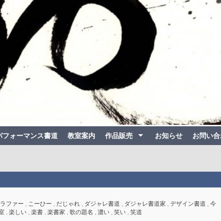
パフォーマンス書道
教室案内
作品販売
お知らせ
お問い合
ラファー
,
こーひー
,
だじゃれ
,
ダジャレ書道
,
ダジャレ書道家
,
デザイン書道
,
今
室
,
楽しい
,
楽書
,
楽書家
,
歌の題名
,
濃い
,
笑い
,
笑道