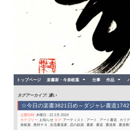
トップページ
楽書家・今泉岐葉
仕事
作品
タグアーカイブ: 濃い
☆今日の楽書3821日め～ダジャレ書道1742
公開日時:
木曜日 - 22 2月 2024
カテゴリー:
お知らせ
タグ:
アーティスト
,
アート
,
アート書道
,
カリグ
泉岐葉
,
奥村チヨ
,
女流書道家
,
恋の奴隷
,
書家
,
書道
,
書道家
,
書道教