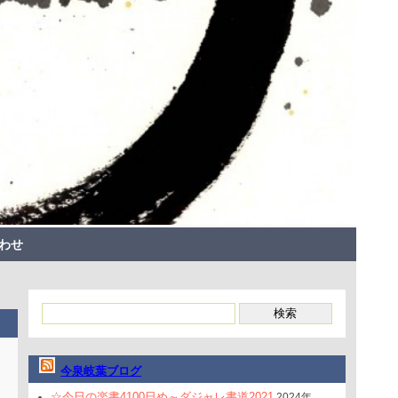
わせ
今泉岐葉ブログ
☆今日の楽書4100日め～ダジャレ書道2021
2024年