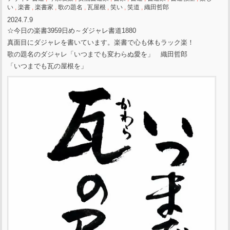
い
,
楽書
,
楽書家
,
歌の題名
,
瓦屋根
,
笑い
,
笑道
,
織田哲郎
2024.7.9
☆今日の楽書3959日め～ダジャレ書道1880
真面目にダジャレを書いています。楽書で心も体もラック楽！
歌の題名のダジャレ「いつまでも変わらぬ愛を」 織田哲郎
「いつまでも瓦の屋根を」