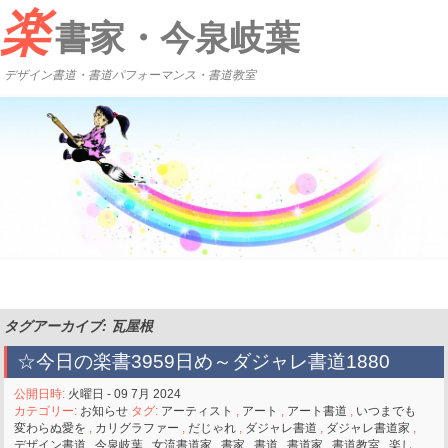
楽
書家・今泉岐葉
デザイン書道・書道パフォーマンス・書道教室
タグアーカイブ: 瓦屋根
☆今日の楽書3959日め～ダジャレ書道1880
公開日時:
火曜日 - 09 7月 2024
カテゴリー:
お知らせ
タグ:
アーティスト
,
アート
,
アート書道
,
いつまでも
変わらぬ愛を
,
カリグラファー
,
だじゃれ
,
ダジャレ書道
,
ダジャレ書道家
,
デザイン書道
,
今泉岐葉
,
女流書道家
,
書家
,
書道
,
書道家
,
書道教室
,
楽し