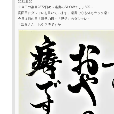
2021.8.20
☆今日の楽書2872日め～楽書のSHOWでしょ825～
真面目にダジャレを書いています。楽書で心も体もラック楽！
今日は何の日？親父の日～「親父」のダジャレ～
「親父さん、おや？痔ですか」