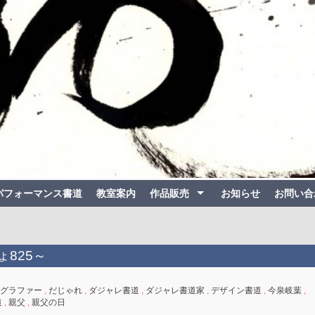
パフォーマンス書道
教室案内
作品販売
お知らせ
お問い合
ょ825～
グラファー
,
だじゃれ
,
ダジャレ書道
,
ダジャレ書道家
,
デザイン書道
,
今泉岐葉
,
道
,
親父
,
親父の日