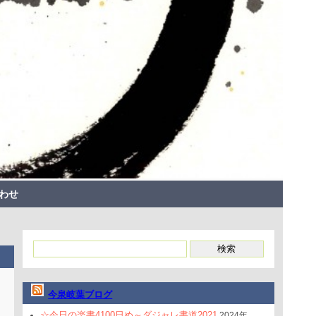
わせ
今泉岐葉ブログ
☆今日の楽書4100日め～ダジャレ書道2021
2024年