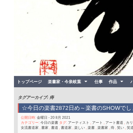
トップページ
楽書家・今泉岐葉
仕事
作品
タグアーカイブ: 痔
☆今日の楽書2872日め～楽書のSHOWでし
公開日時:
金曜日 - 20 8月 2021
カテゴリー:
今日の楽書
タグ:
アーティスト
,
アート
,
アート書道
,
カリ
女流書道家
,
書家
,
書道
,
書道家
,
楽しい
,
楽書
,
楽書家
,
痔
,
笑い
,
笑