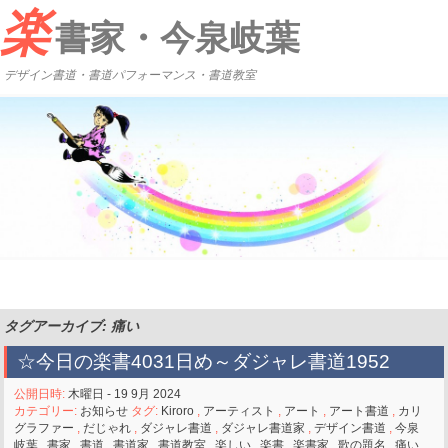
楽
書家・今泉岐葉
デザイン書道・書道パフォーマンス・書道教室
タグアーカイブ: 痛い
☆今日の楽書4031日め～ダジャレ書道1952
公開日時:
木曜日 - 19 9月 2024
カテゴリー:
お知らせ
タグ:
Kiroro
,
アーティスト
,
アート
,
アート書道
,
カリ
グラファー
,
だじゃれ
,
ダジャレ書道
,
ダジャレ書道家
,
デザイン書道
,
今泉
岐葉
,
書家
,
書道
,
書道家
,
書道教室
,
楽しい
,
楽書
,
楽書家
,
歌の題名
,
痛い