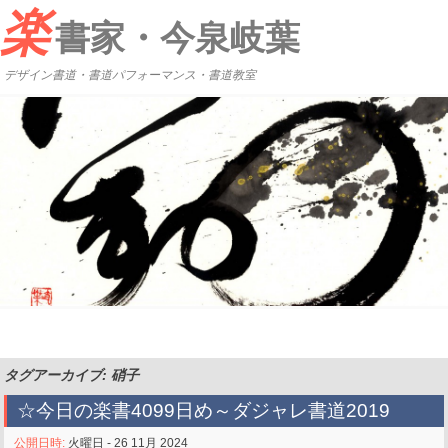
楽
書家・今泉岐葉
デザイン書道・書道パフォーマンス・書道教室
タグアーカイブ: 硝子
☆今日の楽書4099日め～ダジャレ書道2019
公開日時:
火曜日 - 26 11月 2024