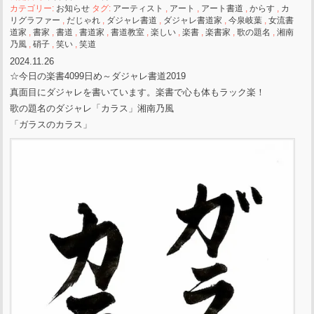
カテゴリー:
お知らせ
タグ:
アーティスト
,
アート
,
アート書道
,
からす
,
カ
リグラファー
,
だじゃれ
,
ダジャレ書道
,
ダジャレ書道家
,
今泉岐葉
,
女流書
道家
,
書家
,
書道
,
書道家
,
書道教室
,
楽しい
,
楽書
,
楽書家
,
歌の題名
,
湘南
乃風
,
硝子
,
笑い
,
笑道
2024.11.26
☆今日の楽書4099日め～ダジャレ書道2019
真面目にダジャレを書いています。楽書で心も体もラック楽！
歌の題名のダジャレ「カラス」湘南乃風
「ガラスのカラス」