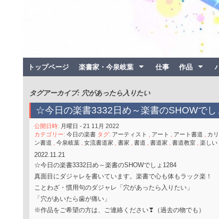
トップページ
楽書家・今泉岐葉
仕事
作品
タグアーカイブ: 穴があったら入りたい
☆今日の楽書3332日め～楽書のSHOWでしょ
公開日時:
月曜日 - 21 11月 2022
カテゴリー:
今日の楽書
タグ:
アーティスト
,
アート
,
アート書道
,
カリ
ン書道
,
今泉岐葉
,
女流書道家
,
書家
,
書道
,
書道家
,
書道教室
,
楽しい
2022.11.21
☆今日の楽書3332日め～楽書のSHOWでしょ1284
真面目にダジャレを書いています。楽書で心も体もラック楽！
ことわざ・慣用句のダジャレ「穴があったら入りたい」
「穴があいたら歯が痛い」
※作品をご希望の方は、ご連絡ください❣（過去の物でも）