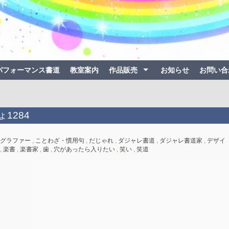
パフォーマンス書道
教室案内
作品販売
お知らせ
お問い合
1284
グラファー
,
ことわざ・慣用句
,
だじゃれ
,
ダジャレ書道
,
ダジャレ書道家
,
デザイ
,
楽書
,
楽書家
,
歯
,
穴があったら入りたい
,
笑い
,
笑道