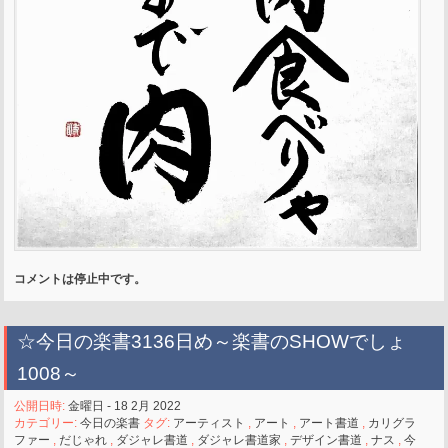
コメントは停止中です。
☆今日の楽書3136日め～楽書のSHOWでしょ
1008～
公開日時:
金曜日 - 18 2月 2022
カテゴリー:
今日の楽書
タグ:
アーティスト
,
アート
,
アート書道
,
カリグラ
ファー
,
だじゃれ
,
ダジャレ書道
,
ダジャレ書道家
,
デザイン書道
,
ナス
,
今