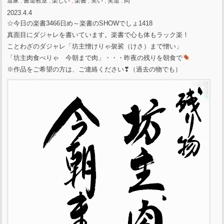
道家
,
書道教室
,
楽しい
,
楽書
,
笑い
,
笑道
,
肉
2023.4.4
☆今日の楽書3466日め～楽書のSHOWでしょ1418
真面目にダジャレを書いています。楽書で心も体もラック楽！
ことわざのダジャレ「坊主憎けりゃ袈裟（けさ）まで憎い」
「坊主肉食べりゃ 今朝まで肉」・・・昨夜の残りを朝食で
※作品をご希望の方は、ご連絡ください❣（過去の物でも）