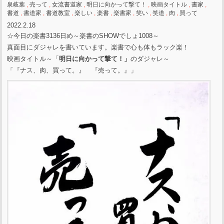
泉岐葉
,
売って
,
女流書道家
,
明日に向かって撃て！
,
映画タイトル
,
書家
,
書道
,
書道家
,
書道教室
,
楽しい
,
楽書
,
楽書家
,
笑い
,
笑道
,
肉
,
買って
2022.2.18
☆今日の楽書3136日め～楽書のSHOWでしょ1008～
真面目にダジャレを書いています。楽書で心も体もラック楽！
映画タイトル～「
明日に向かって撃て！」
のダジャレ～
「『ナス、肉、買って。』 『売って。』」