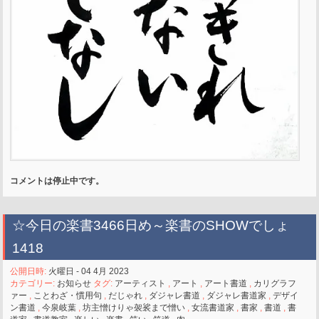
コメントは停止中です。
☆今日の楽書3466日め～楽書のSHOWでしょ
1418
公開日時:
火曜日 - 04 4月 2023
カテゴリー:
お知らせ
タグ:
アーティスト
,
アート
,
アート書道
,
カリグラフ
ァー
,
ことわざ・慣用句
,
だじゃれ
,
ダジャレ書道
,
ダジャレ書道家
,
デザイ
ン書道
,
今泉岐葉
,
坊主憎けりゃ袈裟まで憎い
,
女流書道家
,
書家
,
書道
,
書