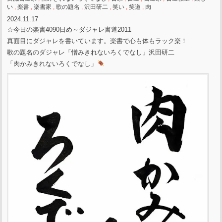
い
,
楽書
,
楽書家
,
歌の題名
,
沢田研二
,
笑い
,
笑道
,
肉
2024.11.17
☆今日の楽書4090日め～ダジャレ書道2011
真面目にダジャレを書いています。楽書で心も体もラック楽！
歌の題名のダジャレ「憎みきれないろくでなし」沢田研二
「肉かみきれないろくでなし」