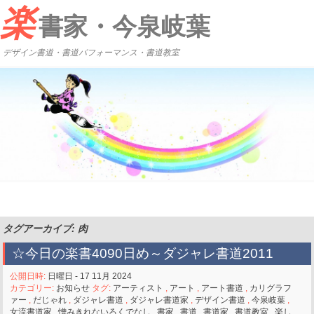
楽
書家・今泉岐葉
デザイン書道・書道パフォーマンス・書道教室
タグアーカイブ: 肉
☆今日の楽書4090日め～ダジャレ書道2011
公開日時:
日曜日 - 17 11月 2024
カテゴリー:
お知らせ
タグ:
アーティスト
,
アート
,
アート書道
,
カリグラフ
ァー
,
だじゃれ
,
ダジャレ書道
,
ダジャレ書道家
,
デザイン書道
,
今泉岐葉
,
女流書道家
,
憎みきれないろくでなし
,
書家
,
書道
,
書道家
,
書道教室
,
楽し