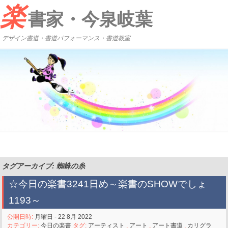
楽
書家・今泉岐葉
デザイン書道・書道パフォーマンス・書道教室
タグアーカイブ: 蜘蛛の糸
☆今日の楽書3241日め～楽書のSHOWでしょ
1193～
公開日時:
月曜日 - 22 8月 2022
カテゴリー:
今日の楽書
タグ:
アーティスト
,
アート
,
アート書道
,
カリグラ