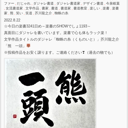
ファー
,
だじゃれ
,
ダジャレ書道
,
ダジャレ書道家
,
デザイン書道
,
今泉岐葉
,
女流書道家
,
文学作品
,
書家
,
書道
,
書道家
,
書道教室
,
楽しい
,
楽書
,
楽書
家
,
熊
,
笑い
,
笑道
,
芥川龍之介
,
蜘蛛の糸
2022.8.22
☆今日の楽書3241日め～楽書のSHOWでしょ1193～
真面目にダジャレを書いています。楽書で心も体もラック楽！
文学作品タイトルのダジャレ「蜘蛛の糸（くものいと）」芥川龍之介
「熊 一頭」
※投稿作品をお安く譲ります。ご連絡ください❣（過去の物でも）