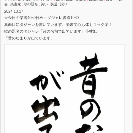
書
,
楽書家
,
歌の題名
,
笑い
,
笑道
,
訛り
2024.10.17
☆今日の楽書4059日め～ダジャレ書道1980
真面目にダジャレを書いています。楽書で心も体もラック楽！
歌の題名のダジャレ「昔の名前で出ています」小林旭
「昔のなまりが出ています」