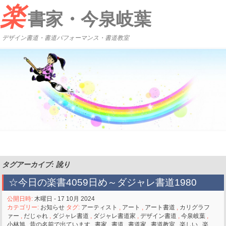
楽
書家・今泉岐葉
デザイン書道・書道パフォーマンス・書道教室
タグアーカイブ: 訛り
☆今日の楽書4059日め～ダジャレ書道1980
公開日時:
木曜日 - 17 10月 2024
カテゴリー:
お知らせ
タグ:
アーティスト
,
アート
,
アート書道
,
カリグラフ
ァー
,
だじゃれ
,
ダジャレ書道
,
ダジャレ書道家
,
デザイン書道
,
今泉岐葉
,
小林旭
,
昔の名前で出ています
,
書家
,
書道
,
書道家
,
書道教室
,
楽しい
,
楽